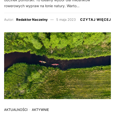
rowerowych wypraw na łonie natury. Warto…
Autor:
Redaktor Naczelny
5 maja 2023
CZYTAJ WIĘCEJ
AKTUALNOŚCI
AKTYWNIE