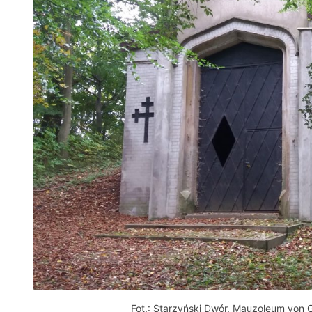
Fot.: Starzyński Dwór, Mauzoleum von 