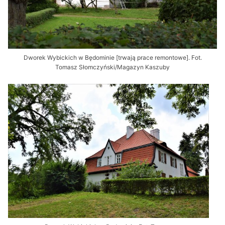
Dworek Wybickich w Będominie [trwają prace remontowe]. Fot.
Tomasz Słomczyński/Magazyn Kaszuby