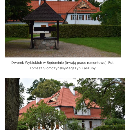
Dworek Wybickich w Będominie [trwają prace remontowe]. Fot.
Tomasz Słomczyński/Magazyn Kaszuby