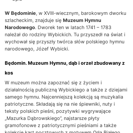
W Będominie
, w XVIII-wiecznym, barokowym dworku
szlacheckim, znajduje się
Muzeum Hymnu
Narodowego
. Dworek ten w latach 1741 – 1783
należał do rodziny Wybickich. Tu przyszedł na świat i
wychował się przyszły twórca słów polskiego hymnu
narodowego, Józef Wybicki.
Będomin. Muzeum Hymnu, dąb i orzeł zbudowany z
kos
W muzeum można zapoznać się z życiem i
działalnością publiczną Wybickiego a także z dziejami
samego hymnu. Najcenniejszą kolekcją są muzykalia
patriotyczne. Składają się na nie śpiewniki, nuty i
teksty polskich pieśni, pozytywki wygrywające
„Mazurka Dąbrowskiego”, najstarsze płyty
gramofonowe z patriotycznymi pieśniami a także
kolekcje kart pocztowych z motywem Orła Białego.