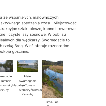
na ze wspaniałych, malowniczych
i aktywnego spędzenia czasu. Miejscowość
trakcyjne szlaki piesze, konne i rowerowe,
kne i czyste lasy sosnowe. W pobliżu
dealnych dla wędkarzy. Swornegacie to
 rzeką Brdą. Wieś oferuje różnorodne
pokoje gościnne.
rnegacie.
Małe
. Tomasz
Swornegacie.
n
mczyński/Magazyn
Fot. Tomasz
aszuby
Słomczyński/Magazyn
Kaszuby
Brda. Fot.