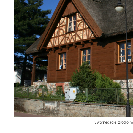
Swornegacie, źródło: w