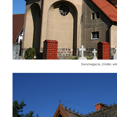
Swornegacie, źródło: wi