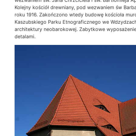
wezwaniem św. Jana Chrzciciela i św. Bartłomieja Ap
Kolejny kościół drewniany, pod wezwaniem św Barb
roku 1916. Zakończono wtedy budowę kościoła mur
Kaszubskiego Parku Etnograficznego we Wdzydzach.
architektury neobarokowej. Zabytkowe wyposażeni
detalami.