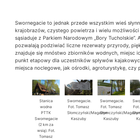
Swornegacie to jednak przede wszystkim wieś słyn
krajobrazów, czystego powietrza i wielu możliwośc
sąsiaduje z Parkiem Narodowym „Bory Tucholskie”. A
pozwalają podziwiać liczne rezerwaty przyrody, pię
znajduje się mnóstwo zbiorników wodnych, miejsc i
punkt etapowy dla uczestników spływów kajakowych
miejsca noclegowe, jak ośrodki, agroturystykę, czy 
Stanica
Swornegacie.
Swornegacie.
Swo
wodna
Fot. Tomasz
Fot. Tomasz
Fot
PTTK
Słomczyński/Magazyn
Słomczyński/Magazy
Sło
Swornegacie
Kaszuby
Kaszuby
K
(2 km za
wsią). Fot.
Tomasz