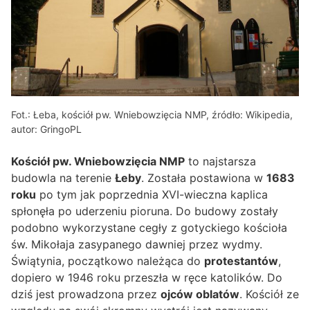
Fot.: Łeba, kościół pw. Wniebowzięcia NMP, źródło: Wikipedia,
autor: GringoPL
Kościół pw. Wniebowzięcia NMP
to najstarsza
budowla na terenie
Łeby
. Została postawiona w
1683
roku
po tym jak poprzednia XVI-wieczna kaplica
spłonęła po uderzeniu pioruna. Do budowy zostały
podobno wykorzystane cegły z gotyckiego kościoła
św. Mikołaja zasypanego dawniej przez wydmy.
Świątynia, początkowo należąca do
protestantów
,
dopiero w 1946 roku przeszła w ręce katolików. Do
dziś jest prowadzona przez
ojców oblatów
. Kościół ze