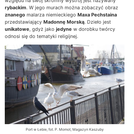
względu na swój skromny wystrój jest nazywany
rybackim
. W jego murach można zobaczyć obraz
znanego
malarza niemieckiego
Maxa Pechstaina
przedstawiający
Madonnę Morską
. Dzieło jest
unikatowe
, gdyż jako
jedyne
w dorobku twórcy
odnosi się do tematyki religijnej.
Port w Łebie, fot. P. Momot, Magazyn Kaszuby