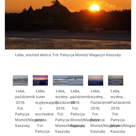
Łeba, wschód słońca. Fot. Patrycja Momot/ Magazyn Kaszuby
Łeba,
Łeba,
Łeba,
Łeba,
Łeba,
Łeba,
październik
kuter
wydmy…
październik
wydmy…
wydmy…
2016.
wypływający
Październik
2016.
Październik
Październik
Fot.
o
2016.
Fot.
2016.
2016.
Patrycja
wschodzie
Fot.
Patrycja
Fot.
Fot.
Momot/Magazyn
słońca.
Patrycja
Momot/Magazyn
Patrycja
Patrycja
Kaszuby
Fot.
Momot/Magazyn
Kaszuby
Momot/Magazyn
Momot/Magaz
Patrycja
Kaszuby
Kaszuby
Kaszuby