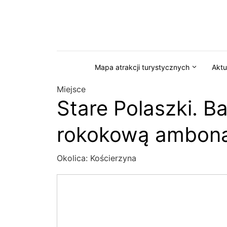
Przejdź do serwisu magazynkaszuby.pl
Mapa atrakcji turystycznych
Aktu
Miejsce
Stare Polaszki. B
rokokową amboną 
Okolica:
Kościerzyna