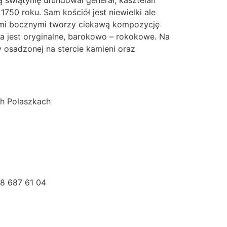
 świątynię ufundował generał, kasztelan
750 roku. Sam kościół jest niewielki ale
zami bocznymi tworzy ciekawą kompozycję
a jest oryginalne, barokowo – rokokowe. Na
y osadzonej na stercie kamieni oraz
ch Polaszkach
58 687 61 04