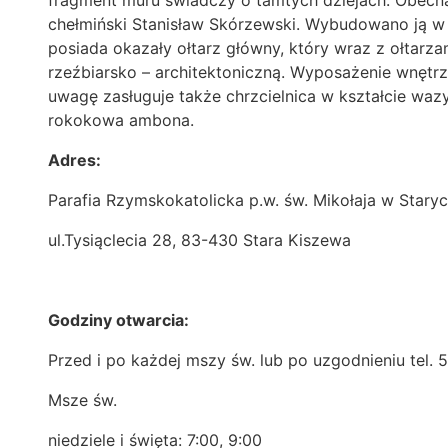
fragment muru świadczy o tamtych dziejach. Obecną
chełmiński Stanisław Skórzewski. Wybudowano ją w 1
posiada okazały ołtarz główny, który wraz z ołtar
rzeźbiarsko – architektoniczną. Wyposażenie wnętrz
uwagę zasługuje także chrzcielnica w kształcie waz
rokokowa ambona.
Adres:
Parafia Rzymskokatolicka p.w. św. Mikołaja w Stary
ul.Tysiąclecia 28, 83-430 Stara Kiszewa
Godziny otwarcia:
Przed i po każdej mszy św. lub po uzgodnieniu tel. 
Msze św.
niedziele i święta: 7:00, 9:00