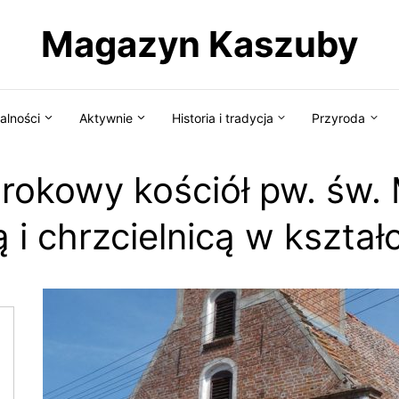
Magazyn Kaszuby
alności
Aktywnie
Historia i tradycja
Przyroda
arokowy kościół pw. św. 
i chrzcielnicą w kształ