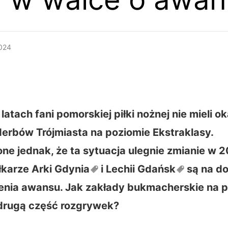
2024
latach fani pomorskiej piłki nożnej nie mieli ok
erbów Trójmiast
a na poziomie Ekstraklasy.
ne jednak, że ta sytuacja ulegnie zmianie w 2
łkarze Arki
Gdynia
i Lechii
Gdańsk
są na do
nia awansu. Jak zakłady bukmacherskie na p
drugą część rozgrywek?