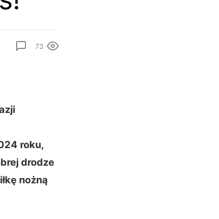
73
azji
024 roku,
brej drodze
iłkę nożną