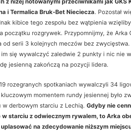
ch z niżej notowanymi przeciwnikami jak GKS 
na i
Termalica
Bruk-Bet Nieciecza
. Pozostał wi
dnak kibice tego zespołu bez wątpienia wzięliby
na początku rozgrywek. Przypomnijmy, że Arka 
a od serii 3 kolejnych meczów bez zwycięstwa
 im się wywalczyć zaledwie 2 punkty i nic nie
ndę jesienną zakończą na pozycji lidera.
19 rozegranych spotkaniach wywalczyli 34 ligo
 kluczowym momentem rundy jesiennej było z
u w derbowym starciu z Lechią.
Gdyby nie cenn
w starciu z odwiecznym rywalem, to Arka ob
 uplasować na zdecydowanie niższym miejscu