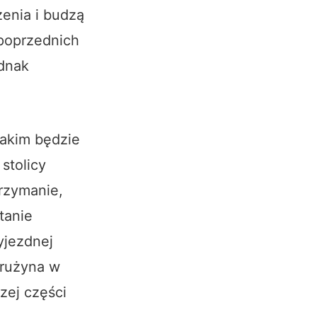
enia i budzą
 poprzednich
dnak
jakim będzie
stolicy
trzymanie,
tanie
yjezdnej
drużyna w
zej części