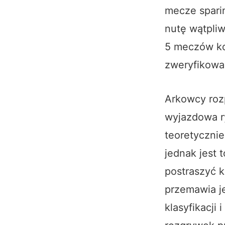
mecze spari
nutę wątpliw
5 meczów ko
zweryfikowa
Arkowcy roz
wyjazdowa ry
teoretycznie
jednak jest 
postraszyć k
przemawia je
klasyfikacji