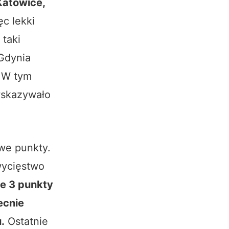
Katowice,
ęc lekki
 taki
Gdynia
. W tym
 wskazywało
we punkty.
wycięstwo
e 3 punkty
ecnie
.
Ostatnie