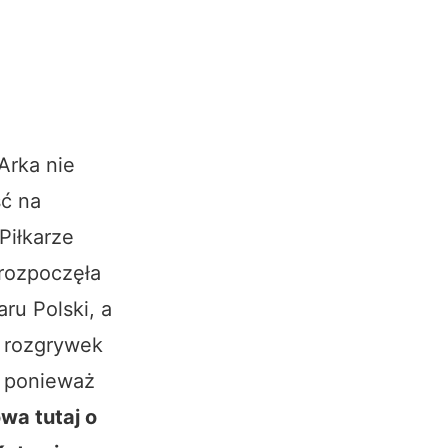
Arka nie
ść na
Piłkarze
 rozpoczęła
ru Polski, a
 rozgrywek
, ponieważ
wa tutaj o