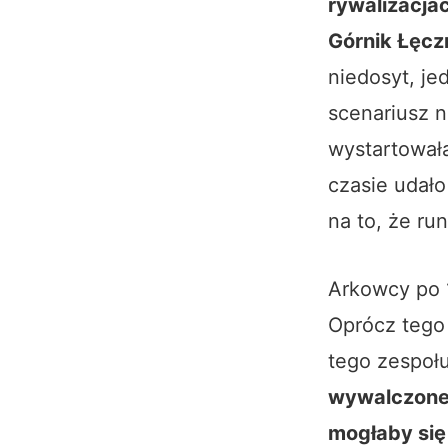
rywalizacja
Górnik Łęcz
niedosyt, je
scenariusz 
wystartował
czasie udało
na to, że ru
Arkowcy po 
Oprócz tego
tego zespoł
wywalczone 
mogłaby się