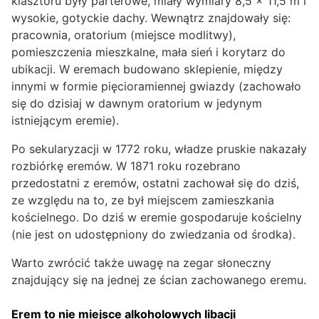
klasztoru były parterowe, miały wymiary 8,5 x 11,5 m i
wysokie, gotyckie dachy. Wewnątrz znajdowały się:
pracownia, oratorium (miejsce modlitwy),
pomieszczenia mieszkalne, mała sień i korytarz do
ubikacji. W eremach budowano sklepienie, między
innymi w formie pięcioramiennej gwiazdy (zachowało
się do dzisiaj w dawnym oratorium w jedynym
istniejącym eremie).
Po sekularyzacji w 1772 roku, władze pruskie nakazały
rozbiórkę eremów. W 1871 roku rozebrano
przedostatni z eremów, ostatni zachował się do dziś,
ze względu na to, ze był miejscem zamieszkania
kościelnego. Do dziś w eremie gospodaruje kościelny
(nie jest on udostępniony do zwiedzania od środka).
Warto zwrócić także uwagę na zegar słoneczny
znajdujący się na jednej ze ścian zachowanego eremu.
Erem to nie miejsce alkoholowych libacji