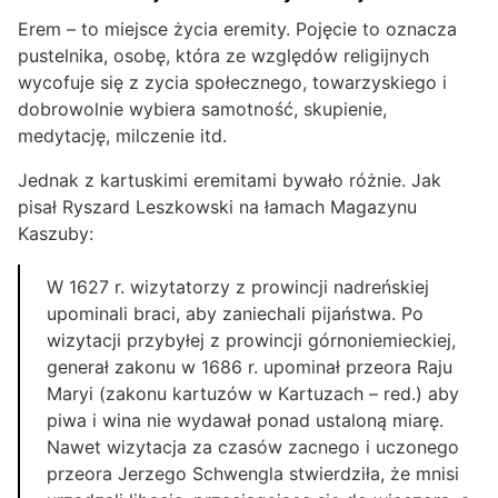
Erem – to miejsce życia eremity. Pojęcie to oznacza
pustelnika, osobę, która ze względów religijnych
wycofuje się z zycia społecznego, towarzyskiego i
dobrowolnie wybiera samotność, skupienie,
medytację, milczenie itd.
Jednak z kartuskimi eremitami bywało różnie. Jak
pisał Ryszard Leszkowski na łamach Magazynu
Kaszuby:
W 1627 r. wizytatorzy z prowincji nadreńskiej
upominali braci, aby zaniechali pijaństwa. Po
wizytacji przybyłej z prowincji górnoniemieckiej,
generał zakonu w 1686 r. upominał przeora Raju
Maryi (zakonu kartuzów w Kartuzach – red.) aby
piwa i wina nie wydawał ponad ustaloną miarę.
Nawet wizytacja za czasów zacnego i uczonego
przeora Jerzego Schwengla stwierdziła, że mnisi