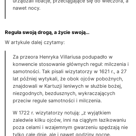
urządzali libacje, przeciągające się do wieczora, a
nawet nocy.
Reguła swoją drogą, a życie swoją…
W artykule dalej czytamy:
Za przeora Henryka Villariusa podupadło w
konwencie stosowanie głównych reguł: milczenia i
samotności. Tak pisali wizytatorzy w 1621 r., a 27
lat później wytykali, że obok ojców pobożnych,
znajdowali w Kartuzji leniwych w służbie bożej,
niezgodnych, bezdusznych, wykraczających
przeciw regule samotności i milczenia.
W 1722 r. wizytatorzy notują: „z wyjątkiem
zaledwie kilku ojców, inni na ciągłym łazikowaniu
poza celami i wzajemnym gwarzeniu spędzają nie
tylko całe dnie, ale i nawet godziny nocne.