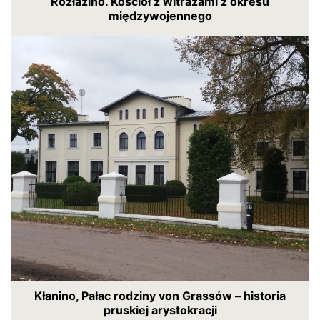
Rozłazino. Kościół z witrażami z okresu
międzywojennego
Kłanino, Pałac rodziny von Grassów – historia
pruskiej arystokracji