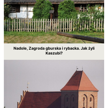
Nadole, Zagroda gburska i rybacka. Jak żyli
Kaszubi?