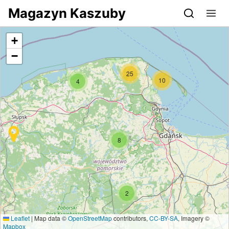
Przejdź do serwisu magazynkaszuby.pl
Magazyn Kaszuby
+
−
25
10
4
8
2
Leaflet
|
Map data ©
OpenStreetMap
contributors,
CC-BY-SA
, Imagery ©
Mapbox