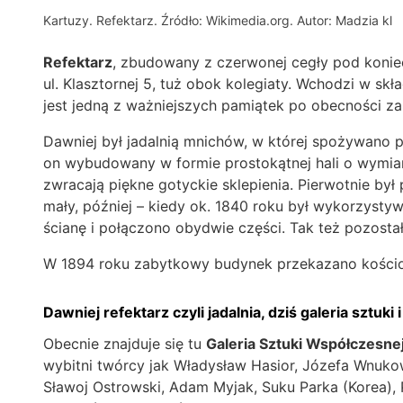
Kartuzy. Refektarz. Źródło: Wikimedia.org. Autor: Madzia kl
Refektarz
, zbudowany z czerwonej cegły pod koniec
ul. Klasztornej 5, tuż obok kolegiaty. Wchodzi w sk
jest jedną z ważniejszych pamiątek po obecności z
Dawniej był jadalnią mnichów, w której spożywano po
on wybudowany w formie prostokątnej hali o wymia
zwracają piękne gotyckie sklepienia. Pierwotnie był 
mały, później – kiedy ok. 1840 roku był wykorzysty
ścianę i połączono obydwie części. Tak też pozostał
W 1894 roku zabytkowy budynek przekazano kościoł
Dawniej refektarz czyli jadalnia, dziś galeria sztuki
Obecnie znajduje się tu
Galeria Sztuki Współczesne
wybitni twórcy jak Władysław Hasior, Józefa Wnukow
Sławoj Ostrowski, Adam Myjak, Suku Parka (Korea), 