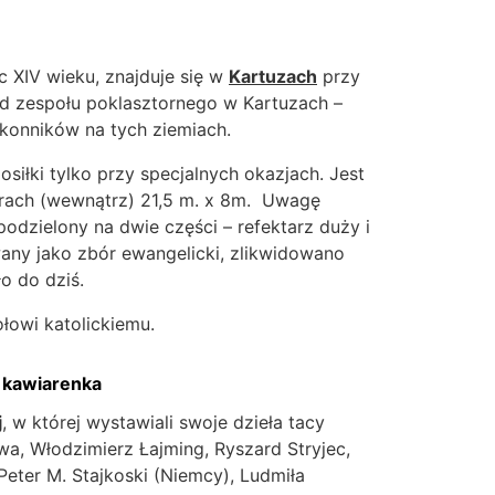
 XIV wieku, znajduje się w
Kartuzach
przy
ład zespołu poklasztornego w Kartuzach –
akonników na tych ziemiach.
siłki tylko przy specjalnych okazjach. Jest
rach (wewnątrz) 21,5 m. x 8m. Uwagę
podzielony na dwie części – refektarz duży i
wany jako zbór ewangelicki, zlikwidowano
o do dziś.
owi katolickiemu.
 i kawiarenka
j
, w której wystawiali swoje dzieła tacy
a, Włodzimierz Łajming, Ryszard Stryjec,
Peter M. Stajkoski (Niemcy), Ludmiła