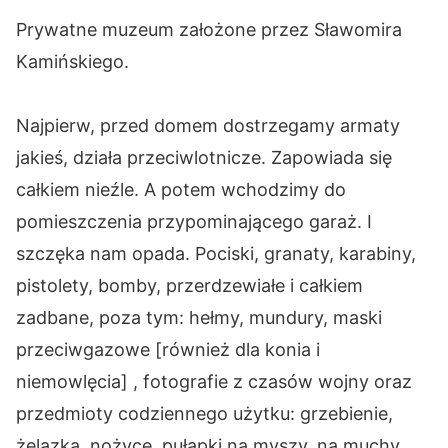
Prywatne muzeum założone przez Sławomira
Kamińskiego.
Najpierw, przed domem dostrzegamy armaty
jakieś, działa przeciwlotnicze. Zapowiada się
całkiem nieźle. A potem wchodzimy do
pomieszczenia przypominającego garaż. I
szczęka nam opada. Pociski, granaty, karabiny,
pistolety, bomby, przerdzewiałe i całkiem
zadbane, poza tym: hełmy, mundury, maski
przeciwgazowe [również dla konia i
niemowlęcia] , fotografie z czasów wojny oraz
przedmioty codziennego użytku: grzebienie,
żelazka, nożyce, pułapki na myszy, na muchy,