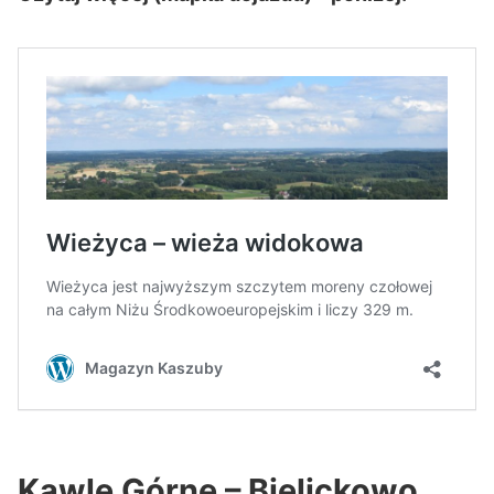
Kawle Górne – Bielickowo