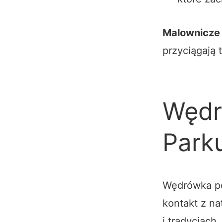
Malownicze k
przyciągają 
Wędr
Park
Wędrówka po
kontakt z na
i tradycjach