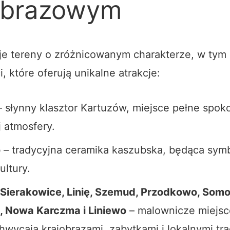
obrazowym
je tereny o zróżnicowanym charakterze, w tym 
, które oferują unikalne atrakcje:
 słynny klasztor Kartuzów, miejsce pełne spoko
 atmosfery.
o
– tradycyjna ceramika kaszubska, będąca sy
ultury.
 Sierakowice, Linię, Szemud, Przodkowo, Somo
, Nowa Karczma i Liniewo
– malownicze miejsc
hwycają krajobrazami, zabytkami i lokalnymi tra