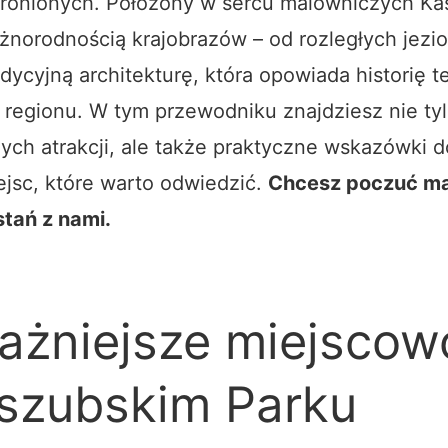
ronionych. Położony w sercu malowniczych Ka
norodnością krajobrazów – od rozległych jezio
adycyjną architekturę, która opowiada historię t
regionu. W tym przewodniku znajdziesz nie tyl
ych atrakcji, ale także praktyczne wskazówki 
ejsc, które warto odwiedzić.
Chcesz poczuć m
tań z nami.
ażniejsze miejscow
szubskim Parku