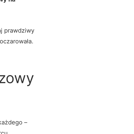
aj prawdziwy
 oczarowała.
azowy
każdego –
rcu