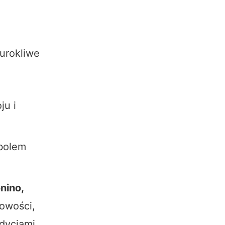
urokliwe
ju i
mbolem
nino,
owości,
dycjami.