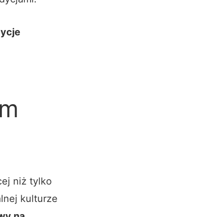
dycje
im
j niż tylko
lnej kulturze
wy na