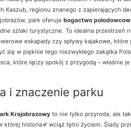
h Kaszub, regionu znanego z zapierających de
ajobrazów, park oferuje
bogactwo polodowcowy
dne szlaki turystyczne. To idealna przestrzeń n
owerowe eskapady czy spływy kajakowe, które 
yć się w pięknie tego niezwykłego zakątka Polsk
sca, które łączy spokój z przygodą – właśnie je
ia i znaczenie parku
ark Krajobrazowy
to nie tylko przyroda, ale ta
w której
historia
wciąż tętni życiem. Ślady prz