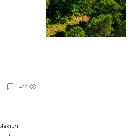
407
lskich