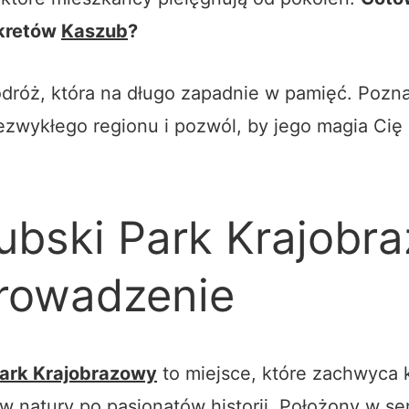
ekretów
Kaszub
?
dróż, która na długo zapadnie w pamięć. Pozn
ezwykłego regionu i pozwól, by jego magia Cię
ubski Park Krajobr
rowadzenie
ark Krajobrazowy
to miejsce, które zachwyca 
w natury po pasjonatów historii. Położony w se