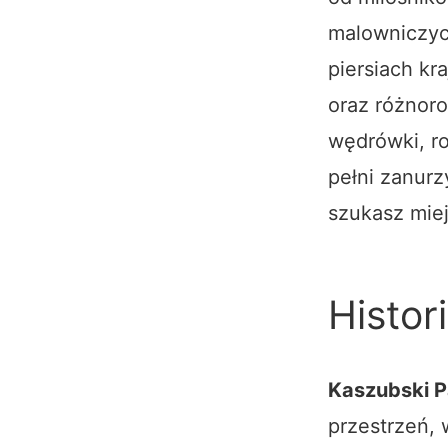
malowniczyc
piersiach kr
oraz różnoro
wędrówki, r
pełni zanurz
szukasz miej
Histor
Kaszubski P
przestrzeń, 