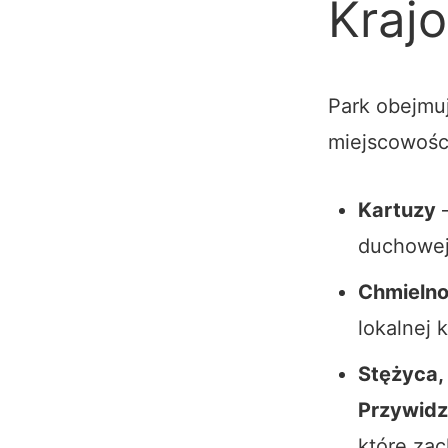
Kraj
Park obejmu
miejscowości
Kartuzy
–
duchowej
Chmieln
lokalnej k
Stężyca,
Przywidz
które zac