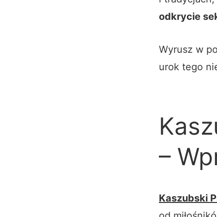
odkrycie s
Wyrusz w po
urok tego ni
Kasz
– Wp
Kaszubski P
od miłośnikó