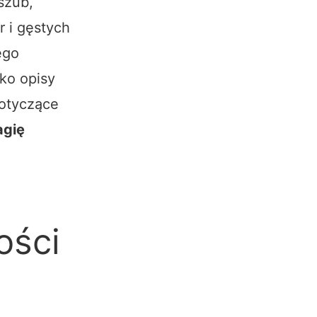
szub,
r i gęstych
ego
ko opisy
dotyczące
agię
ości