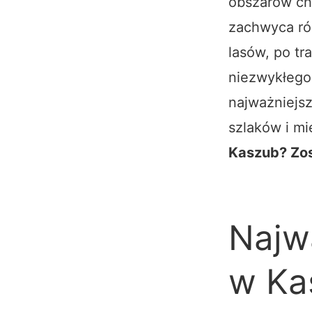
obszarów ch
zachwyca róż
lasów, po tr
niezwykłego 
najważniejsz
szlaków i mi
Kaszub? Zos
Najw
w Ka