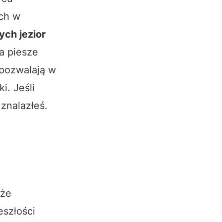
ch w
ch jezior
a piesze
pozwalają w
i. Jeśli
 znalazłeś.
kże
eszłości