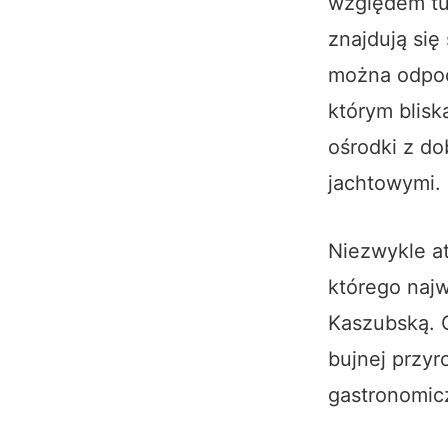
względem tu
znajdują się 
można odpocz
którym blisk
ośrodki z do
jachtowymi.
Niezwykle at
którego naj
Kaszubską. 
bujnej przy
gastronomic