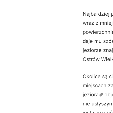
Najbardziej
wraz z mnie
powierzchni
daje mu szós
jeziorze zna
Ostrów Wielk
Okolice są s
miejscach za
jeziora
obję
nie usłyszy
jest szczegó