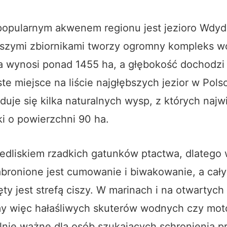
 popularnym akwenem regionu jest jezioro Wdyd
jszymi zbiornikami tworzy ogromny kompleks w
a wynosi ponad 1455 ha, a głębokość dochodzi
te miejsce na liście najgłębszych jezior w Pols
jduje się kilka naturalnych wysp, z których najw
i o powierzchni 90 ha.
iedliskiem rzadkich gatunków ptactwa, dlatego 
bronione jest cumowanie i biwakowanie, a cały
ty jest strefą ciszy. W marinach i na otwartyc
my więc hałaśliwych skuterów wodnych czy mot
lnie ważne dla osób szukających schronienia p