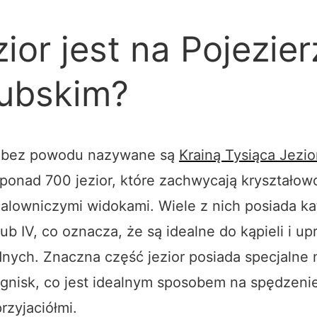
ezior jest na Pojezie
ubskim?
e bez powodu nazywane są
Krainą Tysiąca Jezio
 ponad 700 jezior, które zachwycają kryształow
alowniczymi widokami. Wiele z nich posiada ka
 lub IV, co oznacza, że są idealne do kąpieli i up
nych. Znaczna część jezior posiada specjalne 
ognisk, co jest idealnym sposobem na spędzeni
rzyjaciółmi.