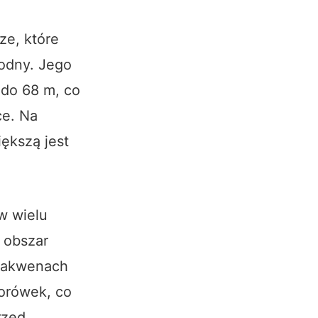
ze, które
odny. Jego
 do 68 m, co
ce. Na
iększą jest
w wielu
 obszar
h akwenach
orówek, co
rzed