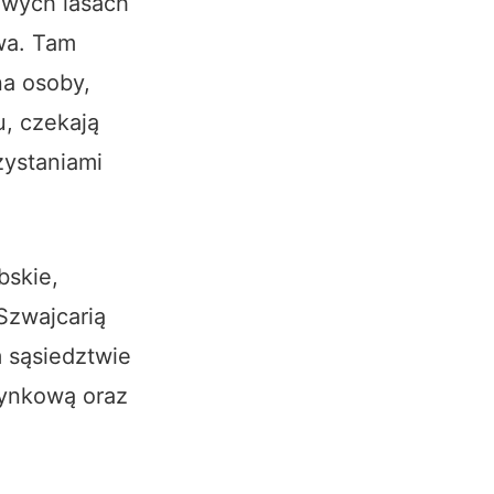
owych lasach
twa. Tam
na osoby,
u, czekają
zystaniami
bskie,
Szwajcarią
 sąsiedztwie
zynkową oraz