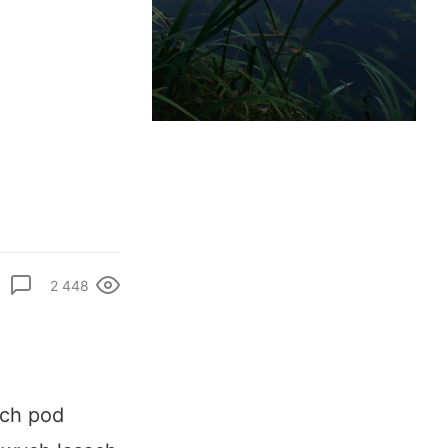
2 448
ych pod