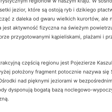
rystycznym regionów w naszym kraju. W sosn
setki jezior, które są ostoją ryb i dzikiego ptac
ąć z daleka od gwaru wielkich kurortów, ale 
a jest aktywność fizyczna na świeżym powietrz
brze przygotowanymi kąpieliskami, plażami i pr
rakcyjną częścią regionu jest Pojezierze Kaszu
wyżej położony fragment potocznie nazywa się 
Ośrodki nad pięknymi jeziorami w bezpośrednim
rody dysponują bogatą bazą noclegowo-wypoc
zną.