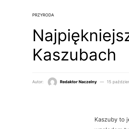
PRZYRODA
Najpiękniejs
Kaszubach
Autor:
Redaktor Naczelny
15 paździe
Kaszuby to j