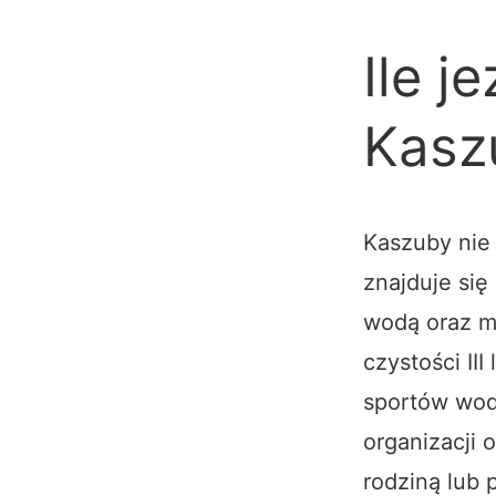
Ile j
Kasz
Kaszuby ni
znajduje się
wodą oraz m
czystości III
sportów wod
organizacji 
rodziną lub p