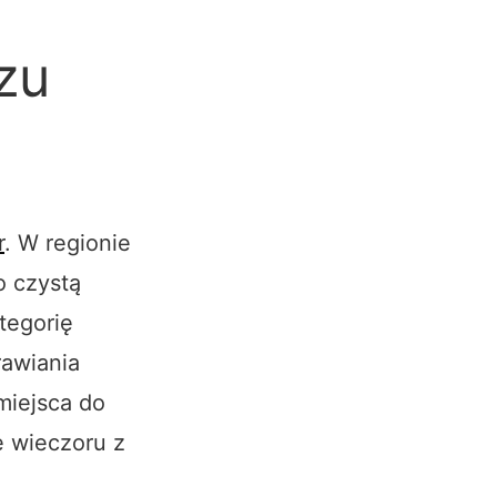
rzu
r
. W regionie
o czystą
tegorię
rawiania
miejsca do
e wieczoru z