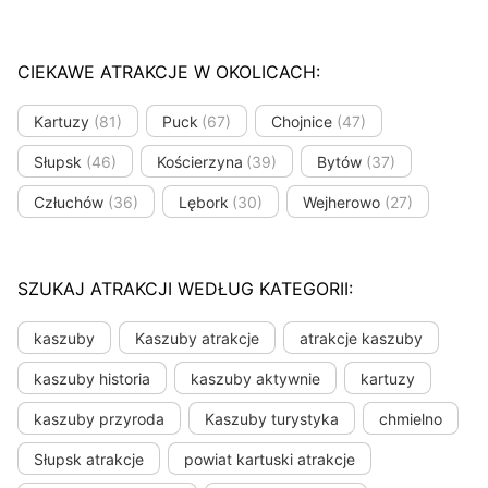
CIEKAWE ATRAKCJE W OKOLICACH:
Kartuzy
(81)
Puck
(67)
Chojnice
(47)
Słupsk
(46)
Kościerzyna
(39)
Bytów
(37)
Człuchów
(36)
Lębork
(30)
Wejherowo
(27)
SZUKAJ ATRAKCJI WEDŁUG KATEGORII:
kaszuby
Kaszuby atrakcje
atrakcje kaszuby
kaszuby historia
kaszuby aktywnie
kartuzy
kaszuby przyroda
Kaszuby turystyka
chmielno
Słupsk atrakcje
powiat kartuski atrakcje