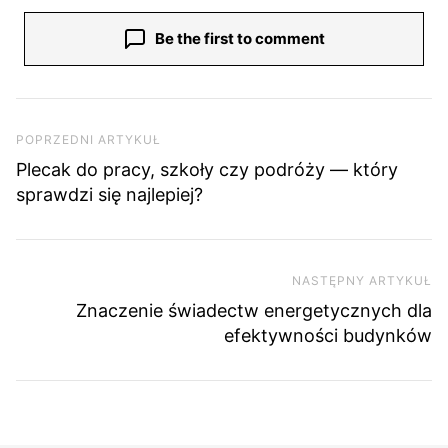
Be the first to comment
Nawigacja wpisu
Poprzedni artykuł
POPRZEDNI ARTYKUŁ
Plecak do pracy, szkoły czy podróży — który
sprawdzi się najlepiej?
NASTĘPNY ARTYKUŁ
Na
Znaczenie świadectw energetycznych dla
efektywności budynków