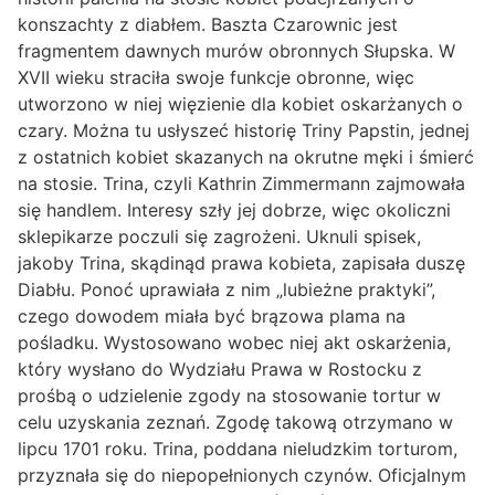
konszachty z diabłem. Baszta Czarownic jest
fragmentem dawnych murów obronnych Słupska. W
XVII wieku straciła swoje funkcje obronne, więc
utworzono w niej więzienie dla kobiet oskarżanych o
czary. Można tu usłyszeć historię Triny Papstin, jednej
z ostatnich kobiet skazanych na okrutne męki i śmierć
na stosie. Trina, czyli Kathrin Zimmermann zajmowała
się handlem. Interesy szły jej dobrze, więc okoliczni
sklepikarze poczuli się zagrożeni. Uknuli spisek,
jakoby Trina, skądinąd prawa kobieta, zapisała duszę
Diabłu. Ponoć uprawiała z nim „lubieżne praktyki”,
czego dowodem miała być brązowa plama na
pośladku. Wystosowano wobec niej akt oskarżenia,
który wysłano do Wydziału Prawa w Rostocku z
prośbą o udzielenie zgody na stosowanie tortur w
celu uzyskania zeznań. Zgodę takową otrzymano w
lipcu 1701 roku. Trina, poddana nieludzkim torturom,
przyznała się do niepopełnionych czynów. Oficjalnym