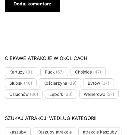
CIEKAWE ATRAKCJE W OKOLICACH:
Kartuzy
(81)
Puck
(67)
Chojnice
(47)
Słupsk
(46)
Kościerzyna
(39)
Bytów
(37)
Człuchów
(36)
Lębork
(30)
Wejherowo
(27)
SZUKAJ ATRAKCJI WEDŁUG KATEGORII:
kaszuby
Kaszuby atrakcje
atrakcje kaszuby