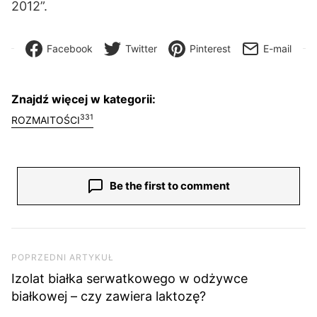
2012”.
Facebook
Twitter
Pinterest
E-mail
Znajdź więcej w kategorii:
331
ROZMAITOŚCI
Be the first to comment
Nawigacja wpisu
Poprzedni artykuł
POPRZEDNI ARTYKUŁ
Izolat białka serwatkowego w odżywce
białkowej – czy zawiera laktozę?