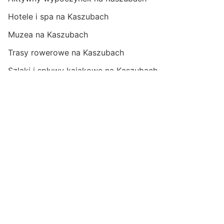
Hotele i spa na Kaszubach
Muzea na Kaszubach
Trasy rowerowe na Kaszubach
Szlaki i spływy kajakowe na Kaszubach
Przyroda na Kaszubach
Ciekawe obiekty na Kaszubach
Zabytki warte uwagi na Kaszubach
Felietony
Reportaże
Wywiady
Fotoreportaże
Filmy o Kaszubach
Przepisy z Kaszub
Recenzje dzieł
Polityka prywatnośći