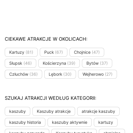
CIEKAWE ATRAKCJE W OKOLICACH:
Kartuzy
(81)
Puck
(67)
Chojnice
(47)
Słupsk
(46)
Kościerzyna
(39)
Bytów
(37)
Człuchów
(36)
Lębork
(30)
Wejherowo
(27)
SZUKAJ ATRAKCJI WEDŁUG KATEGORII:
kaszuby
Kaszuby atrakcje
atrakcje kaszuby
kaszuby historia
kaszuby aktywnie
kartuzy