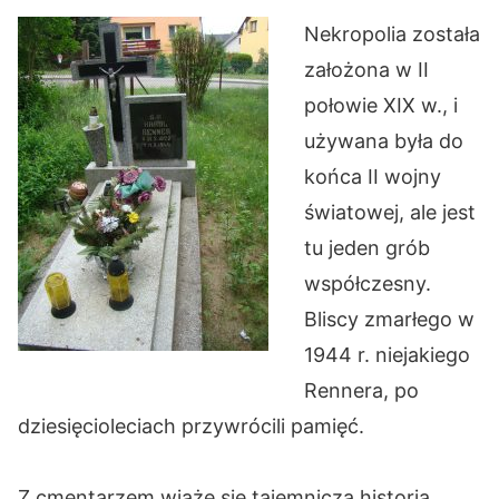
Nekropolia została
założona w II
połowie XIX w., i
używana była do
końca II wojny
światowej, ale jest
tu jeden grób
współczesny.
Bliscy zmarłego w
1944 r. niejakiego
Rennera, po
dziesięcioleciach przywrócili pamięć.
Z cmentarzem wiąże się tajemnicza historia.