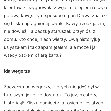
klientów zrezygnowała z wędlin i biegiem ruszyła
po ową kawę. Tym sposobem pan Drywa znalazł
się blisko upragnionej szynki. Kawy, rzecz jasna,
nie dowieźli, a paczkę staruszek przyniósł z
domu. Kto chce, niech wierzy. Ową historyjkę
usłyszałem i tak zapamiętałem, ale może i ja
wtedy padłem ofiarą żartu?
Idą węgorze
Zacząłem od węgorzy, których niegdyś był w
tutejszym jeziorze dostatek. To już, niestety,
historia
. Klisza pamięci z lat osiemdziesiątych
ubiegłego stulecia przywołuje obfitość tej ryby.