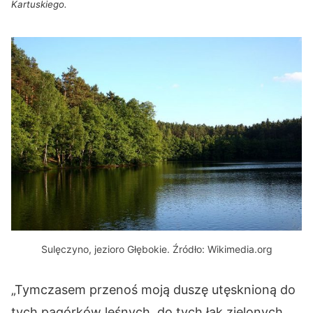
Kartuskiego.
Sulęczyno, jezioro Głębokie. Źródło: Wikimedia.org
„Tymczasem przenoś moją duszę utęsknioną do
tych pagórków leśnych, do tych łąk zielonych,