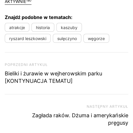
180
AKTYWNIE
Znajdź podobne w tematach:
atrakcje
historia
kaszuby
ryszard leszkowski
sulęczyno
węgorze
Nawigacja wpisu
Poprzedni artykuł
POPRZEDNI ARTYKUŁ
Bieliki i żurawie w wejherowskim parku
[KONTYNUACJA TEMATU]
NASTĘPNY ARTYKUŁ
Na
Zagłada raków. Dżuma i amerykańskie
pręgusy