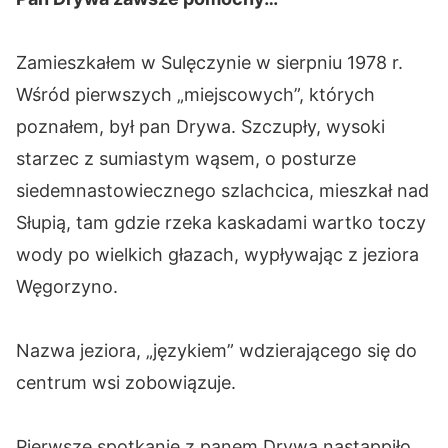
Zamieszkałem w Sulęczynie w sierpniu 1978 r.
Wśród pierwszych „miejscowych”, których
poznałem, był pan Drywa. Szczupły, wysoki
starzec z sumiastym wąsem, o posturze
siedemnastowiecznego szlachcica, mieszkał nad
Słupią, tam gdzie rzeka kaskadami wartko toczy
wody po wielkich głazach, wypływając z jeziora
Węgorzyno.
Nazwa jeziora, „językiem” wdzierającego się do
centrum wsi zobowiązuje.
Pierwsze spotkanie z panem Drywą nastąppiło,