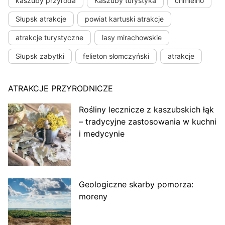
kaszuby przyroda
Kaszuby turystyka
chmielno
Słupsk atrakcje
powiat kartuski atrakcje
atrakcje turystyczne
lasy mirachowskie
Słupsk zabytki
felieton słomczyński
atrakcje
ATRAKCJE PRZYRODNICZE
Rośliny lecznicze z kaszubskich łąk
– tradycyjne zastosowania w kuchni
i medycynie
Geologiczne skarby pomorza:
moreny