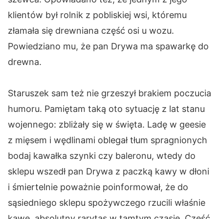
klientów był rolnik z pobliskiej wsi, któremu
złamała się drewniana część osi u wozu.
Powiedziano mu, że pan Drywa ma spawarkę do
drewna.
Staruszek sam też nie grzeszył brakiem poczucia
humoru. Pamiętam taką oto sytuację z lat stanu
wojennego: zbliżały się w święta. Ladę w geesie
z mięsem i wędlinami oblegał tłum spragnionych
bodaj kawałka szynki czy baleronu, wtedy do
sklepu wszedł pan Drywa z paczką kawy w dłoni
i śmiertelnie poważnie poinformował, że do
sąsiedniego sklepu spożywczego rzucili właśnie
kawę, absolutny rarytas w tamtym czasie. Część