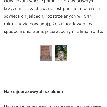
Odwiedzam w lesie pomnik z prawosławnym
krzyżem. Tu zachowana jest pamięć o czterech
sowieckich jeńcach, rozstrzelanych w 1944
roku. Ludzie powiadają, że zamordowani byli
spadochroniarzami, przerzuconymi z linię frontu.
Na krajobrazowych szlakach
Na koniec, mimo doskwierającego upału ruszam