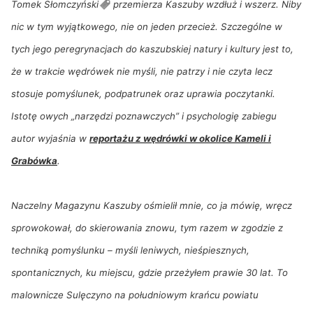
Tomek
Słomczyński
przemierza Kaszuby wzdłuż i wszerz. Niby
nic w tym wyjątkowego, nie on jeden przecież. Szczególne w
tych jego peregrynacjach do kaszubskiej natury i kultury jest to,
że w trakcie wędrówek nie myśli, nie patrzy i nie czyta lecz
stosuje pomyślunek, podpatrunek oraz uprawia poczytanki.
Istotę owych „narzędzi poznawczych” i psychologię zabiegu
autor wyjaśnia w
reportażu z wędrówki w okolice Kameli i
Grabówka
.
Naczelny Magazynu Kaszuby ośmielił mnie, co ja mówię, wręcz
sprowokował, do skierowania znowu, tym razem w zgodzie z
techniką pomyślunku – myśli leniwych, nieśpiesznych,
spontanicznych, ku miejscu, gdzie przeżyłem prawie 30 lat. To
malownicze Sulęczyno na południowym krańcu powiatu