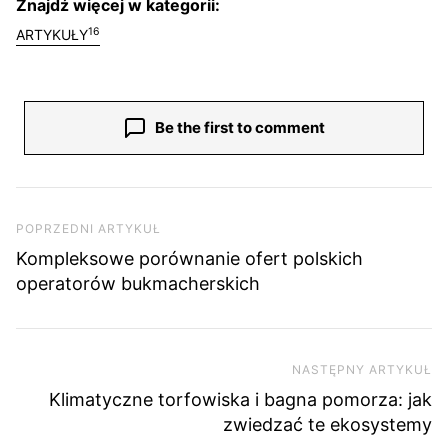
Znajdź więcej w kategorii:
16
ARTYKUŁY
Be the first to comment
Nawigacja wpisu
Poprzedni artykuł
POPRZEDNI ARTYKUŁ
Kompleksowe porównanie ofert polskich
operatorów bukmacherskich
NASTĘPNY ARTYKUŁ
Na
Klimatyczne torfowiska i bagna pomorza: jak
zwiedzać te ekosystemy