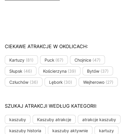
CIEKAWE ATRAKCJE W OKOLICACH:
Kartuzy
(81)
Puck
(67)
Chojnice
(47)
Słupsk
(46)
Kościerzyna
(39)
Bytów
(37)
Człuchów
(36)
Lębork
(30)
Wejherowo
(27)
SZUKAJ ATRAKCJI WEDŁUG KATEGORII:
kaszuby
Kaszuby atrakcje
atrakcje kaszuby
kaszuby historia
kaszuby aktywnie
kartuzy