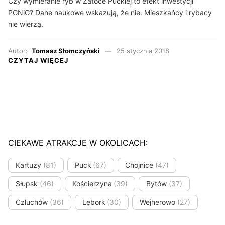
Czy wymieranie ryb w Zatoce Puckiej to efekt inwestycji
PGNiG? Dane naukowe wskazują, że nie. Mieszkańcy i rybacy
nie wierzą.
Autor:
Tomasz Słomczyński
25 stycznia 2018
CZYTAJ WIĘCEJ
CIEKAWE ATRAKCJE W OKOLICACH:
Kartuzy
(81)
Puck
(67)
Chojnice
(47)
Słupsk
(46)
Kościerzyna
(39)
Bytów
(37)
Człuchów
(36)
Lębork
(30)
Wejherowo
(27)