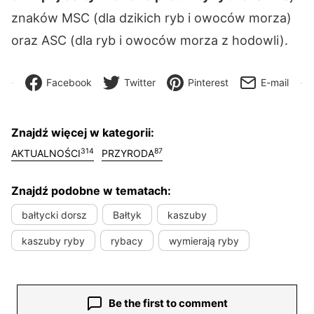
znaków MSC (dla dzikich ryb i owoców morza)
oraz ASC (dla ryb i owoców morza z hodowli).
Facebook
Twitter
Pinterest
E-mail
Znajdź więcej w kategorii:
314
87
AKTUALNOŚCI
PRZYRODA
Znajdź podobne w tematach:
bałtycki dorsz
Bałtyk
kaszuby
kaszuby ryby
rybacy
wymierają ryby
Be the first to comment