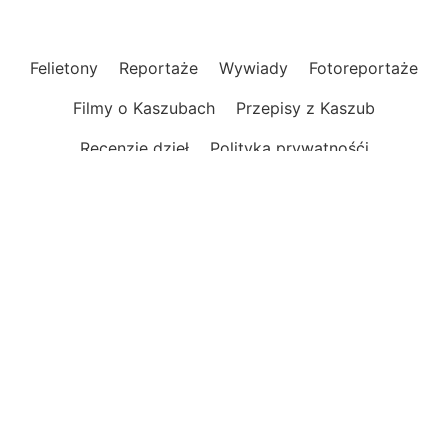
Felietony
Reportaże
Wywiady
Fotoreportaże
Filmy o Kaszubach
Przepisy z Kaszub
Recenzje dzieł
Polityka prywatnośći
Nowoczesny magazyn internetowy
o Kaszubach
Informacje, publicystyka, reportaże, felietony.
Opinie, wydarzenia, relacje i zapowiedzi.
Praktyczne informacje, ciekawe miejsca i atrakcje
oraz trasy rowerowe na Kaszubach.
Wszelkie prawa zastrzeżone © 2022-2026