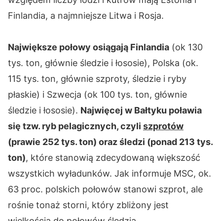
Finlandia, a najmniejsze Litwa i Rosja.
Największe połowy osiągają Finlandia
(ok 130
tys. ton, głównie śledzie i łososie), Polska (ok.
115 tys. ton, głównie szproty, śledzie i ryby
płaskie) i Szwecja (ok 100 tys. ton, głównie
śledzie i łososie).
Najwięcej w Bałtyku poławia
się tzw. ryb pelagicznych, czyli
szprotów
(prawie 252 tys. ton) oraz śledzi (ponad 213 tys.
ton)
, które stanowią zdecydowaną większość
wszystkich wyładunków. Jak informuje MSC, ok.
63 proc. polskich połowów stanowi szprot, ale
rośnie tonaż storni, który zbliżony jest
wielkością do połowów śledzia.