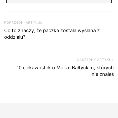
Nawigacja wpisu
Poprzedni artykuł
POPRZEDNI ARTYKUŁ
Co to znaczy, że paczka została wysłana z
oddziału?
NASTĘPNY ARTYKUŁ
Na
10 ciekawostek o Morzu Bałtyckim, których
nie znałeś