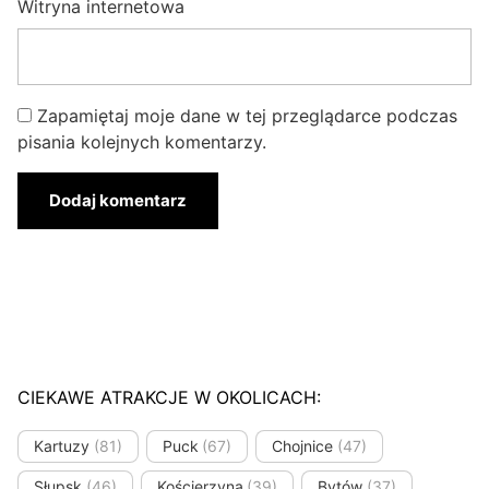
Witryna internetowa
Zapamiętaj moje dane w tej przeglądarce podczas
pisania kolejnych komentarzy.
CIEKAWE ATRAKCJE W OKOLICACH:
Kartuzy
(81)
Puck
(67)
Chojnice
(47)
Słupsk
(46)
Kościerzyna
(39)
Bytów
(37)