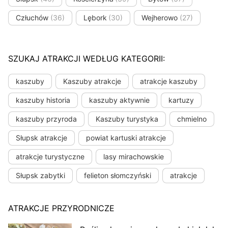
Człuchów
(36)
Lębork
(30)
Wejherowo
(27)
SZUKAJ ATRAKCJI WEDŁUG KATEGORII:
kaszuby
Kaszuby atrakcje
atrakcje kaszuby
kaszuby historia
kaszuby aktywnie
kartuzy
kaszuby przyroda
Kaszuby turystyka
chmielno
Słupsk atrakcje
powiat kartuski atrakcje
atrakcje turystyczne
lasy mirachowskie
Słupsk zabytki
felieton słomczyński
atrakcje
ATRAKCJE PRZYRODNICZE