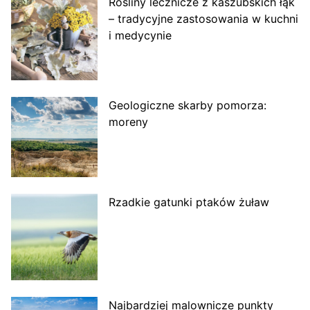
Rośliny lecznicze z kaszubskich łąk
– tradycyjne zastosowania w kuchni
i medycynie
Geologiczne skarby pomorza:
moreny
Rzadkie gatunki ptaków żuław
Najbardziej malownicze punkty