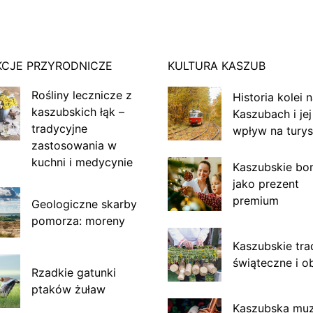
KCJE PRZYRODNICZE
KULTURA KASZUB
Rośliny lecznicze z
Historia kolei 
kaszubskich łąk –
Kaszubach i jej
tradycyjne
wpływ na turys
zastosowania w
kuchni i medycynie
Kaszubskie bo
jako prezent
premium
Geologiczne skarby
pomorza: moreny
Kaszubskie tra
świąteczne i o
Rzadkie gatunki
ptaków żuław
Kaszubska mu