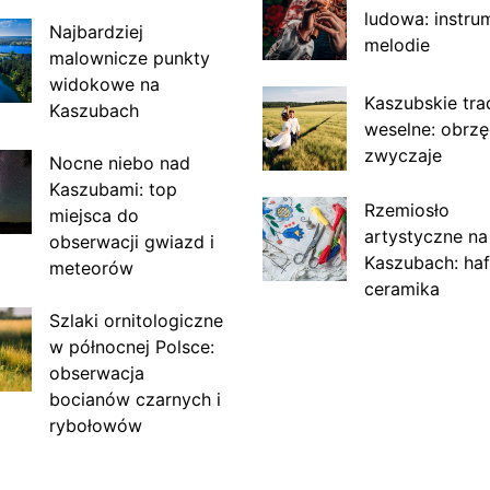
ludowa: instru
Najbardziej
melodie
malownicze punkty
widokowe na
Kaszubskie tra
Kaszubach
weselne: obrzę
zwyczaje
Nocne niebo nad
Kaszubami: top
Rzemiosło
miejsca do
artystyczne na
obserwacji gwiazd i
Kaszubach: haf
meteorów
ceramika
Szlaki ornitologiczne
w północnej Polsce:
obserwacja
bocianów czarnych i
rybołowów