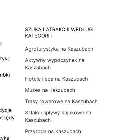
SZUKAJ ATRAKCJI WEDŁUG
KATEGORII:
na
Agroturystyka na Kaszubach
tykę
Aktywny wypoczynek na
Kaszubach
mbki
Hotele i spa na Kaszubach
Muzea na Kaszubach
Trasy rowerowe na Kaszubach
dycje
Szlaki i spływy kajakowe na
brzędy
Kaszubach
Przyroda na Kaszubach
zyka