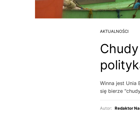
AKTUALNOŚCI
Chudy 
polity
Winna jest Unia 
się bierze "chud
Autor:
Redaktor Na