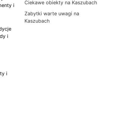
Ciekawe obiekty na Kaszubach
menty i
Zabytki warte uwagi na
Kaszubach
dycje
dy i
ty i