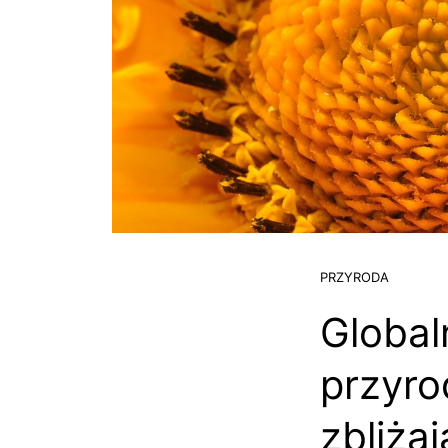
PRZYRODA
Global
przyro
zbliżaj