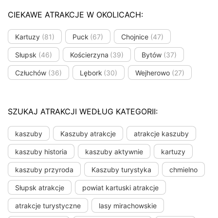
CIEKAWE ATRAKCJE W OKOLICACH:
Kartuzy
(81)
Puck
(67)
Chojnice
(47)
Słupsk
(46)
Kościerzyna
(39)
Bytów
(37)
Człuchów
(36)
Lębork
(30)
Wejherowo
(27)
SZUKAJ ATRAKCJI WEDŁUG KATEGORII:
kaszuby
Kaszuby atrakcje
atrakcje kaszuby
kaszuby historia
kaszuby aktywnie
kartuzy
kaszuby przyroda
Kaszuby turystyka
chmielno
Słupsk atrakcje
powiat kartuski atrakcje
atrakcje turystyczne
lasy mirachowskie