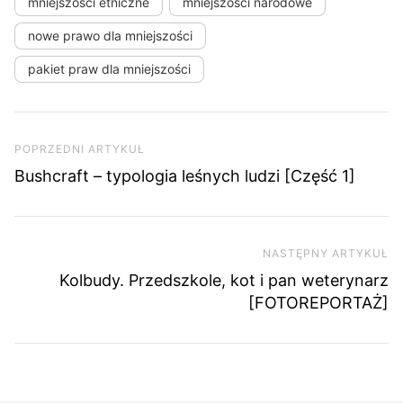
mniejszości etniczne
mniejszości narodowe
nowe prawo dla mniejszości
pakiet praw dla mniejszości
Nawigacja wpisu
Poprzedni artykuł
POPRZEDNI ARTYKUŁ
Bushcraft – typologia leśnych ludzi [Część 1]
NASTĘPNY ARTYKUŁ
Na
Kolbudy. Przedszkole, kot i pan weterynarz
[FOTOREPORTAŻ]