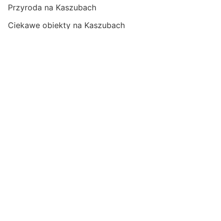
Przyroda na Kaszubach
Ciekawe obiekty na Kaszubach
Zabytki warte uwagi na Kaszubach
Felietony
Reportaże
Wywiady
Fotoreportaże
Filmy o Kaszubach
Przepisy z Kaszub
Recenzje dzieł
Polityka prywatnośći
Nowoczesny magazyn internetowy
o Kaszubach
Informacje, publicystyka, reportaże, felietony.
Opinie, wydarzenia, relacje i zapowiedzi.