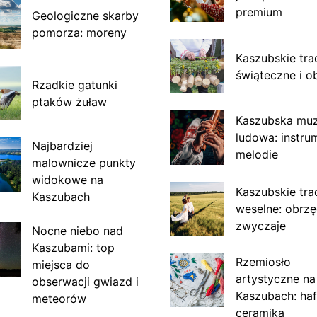
premium
Geologiczne skarby
pomorza: moreny
Kaszubskie tra
świąteczne i o
Rzadkie gatunki
ptaków żuław
Kaszubska mu
ludowa: instru
Najbardziej
melodie
malownicze punkty
widokowe na
Kaszubskie tra
Kaszubach
weselne: obrzę
zwyczaje
Nocne niebo nad
Kaszubami: top
Rzemiosło
miejsca do
artystyczne na
obserwacji gwiazd i
Kaszubach: haf
meteorów
ceramika