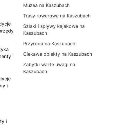
Muzea na Kaszubach
Trasy rowerowe na Kaszubach
dycje
Szlaki i spływy kajakowe na
brzędy
Kaszubach
Przyroda na Kaszubach
zyka
Ciekawe obiekty na Kaszubach
menty i
Zabytki warte uwagi na
Kaszubach
dycje
dy i
ty i