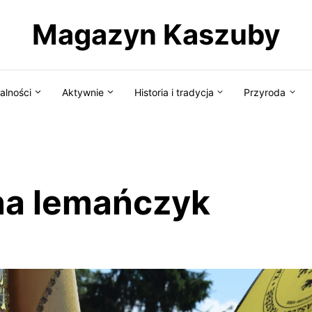
Magazyn Kaszuby
alności
Aktywnie
Historia i tradycja
Przyroda
a lemańczyk