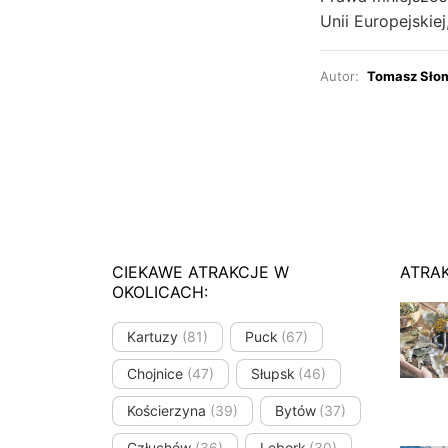
Unii Europejskie
Autor:
Tomasz Sło
CIEKAWE ATRAKCJE W
ATRA
OKOLICACH:
Kartuzy
(81)
Puck
(67)
Chojnice
(47)
Słupsk
(46)
Kościerzyna
(39)
Bytów
(37)
Człuchów
(36)
Lębork
(30)