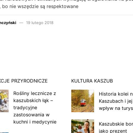
j, bo nie wszędzie są respektowane
mczyński
19 lutego 2018
KCJE PRZYRODNICZE
KULTURA KASZUB
Rośliny lecznicze z
Historia kolei 
kaszubskich łąk –
Kaszubach i jej
tradycyjne
wpływ na turys
zastosowania w
kuchni i medycynie
Kaszubskie bo
jako prezent