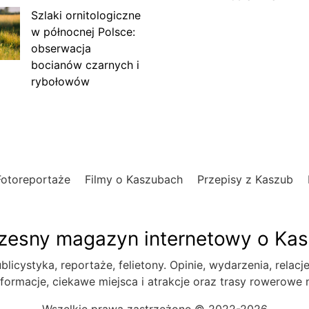
Szlaki ornitologiczne
w północnej Polsce:
obserwacja
bocianów czarnych i
rybołowów
Fotoreportaże
Filmy o Kaszubach
Przepisy z Kaszub
esny magazyn internetowy o Ka
blicystyka, reportaże, felietony. Opinie, wydarzenia, relacj
formacje, ciekawe miejsca i atrakcje oraz trasy rowerowe
Wszelkie prawa zastrzeżone © 2022-2026