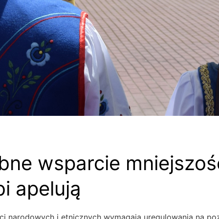
bne wsparcie mniejszoś
i apelują
ci narodowych i etnicznych wymagają uregulowania na po