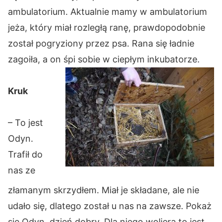
ambulatorium. Aktualnie mamy w ambulatorium
jeża, który miał rozległą ranę, prawdopodobnie
został pogryziony przez psa. Rana się ładnie
zagoiła, a on śpi sobie w ciepłym inkubatorze.
Kruk
– To jest
Odyn.
Trafił do
nas ze
złamanym skrzydłem. Miał je składane, ale nie
udało się, dlatego został u nas na zawsze. Pokaż
się Odyn, dzień dobry. Dla niego woliera to jest