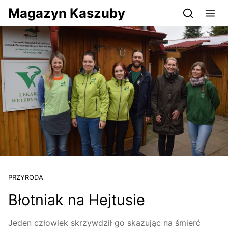
Przejdź do serwisu magazynkaszuby.pl
Magazyn Kaszuby
PRZYRODA
Błotniak na Hejtusie
Jeden człowiek skrzywdził go skazując na śmierć