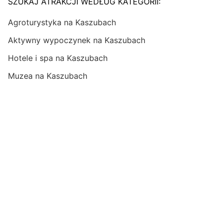
SZUKAJ ATRAKCJI WEDŁUG KATEGORII:
Agroturystyka na Kaszubach
Aktywny wypoczynek na Kaszubach
Hotele i spa na Kaszubach
Muzea na Kaszubach
Trasy rowerowe na Kaszubach
Szlaki i spływy kajakowe na Kaszubach
Przyroda na Kaszubach
Ciekawe obiekty na Kaszubach
Zabytki warte uwagi na Kaszubach
Felietony
Reportaże
Wywiady
Fotoreportaże