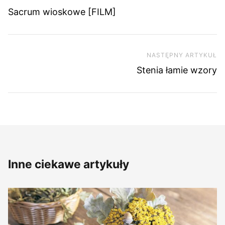
Sacrum wioskowe [FILM]
NASTĘPNY ARTYKUŁ
Na
Stenia łamie wzory
Inne ciekawe artykuły