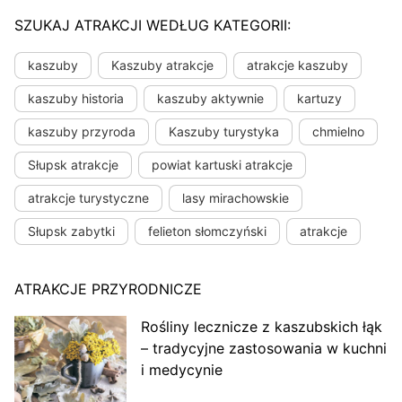
SZUKAJ ATRAKCJI WEDŁUG KATEGORII:
kaszuby
Kaszuby atrakcje
atrakcje kaszuby
kaszuby historia
kaszuby aktywnie
kartuzy
kaszuby przyroda
Kaszuby turystyka
chmielno
Słupsk atrakcje
powiat kartuski atrakcje
atrakcje turystyczne
lasy mirachowskie
Słupsk zabytki
felieton słomczyński
atrakcje
ATRAKCJE PRZYRODNICZE
Rośliny lecznicze z kaszubskich łąk
– tradycyjne zastosowania w kuchni
i medycynie