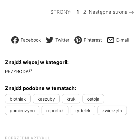
STRONY:
1
2
Następna strona
Facebook
Twitter
Pinterest
E-mail
Znajdź więcej w kategorii:
87
PRZYRODA
Znajdź podobne w tematach:
błotniak
kaszuby
kruk
ostoja
pomieczyno
reportaż
rydelek
zwierzęta
Nawigacja wpisu
Poprzedni artykuł
POPRZEDNI ARTYKUŁ