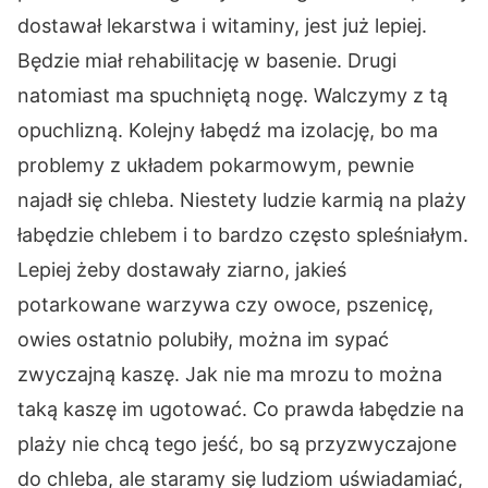
dostawał lekarstwa i witaminy, jest już lepiej.
Będzie miał rehabilitację w basenie. Drugi
natomiast ma spuchniętą nogę. Walczymy z tą
opuchlizną. Kolejny łabędź ma izolację, bo ma
problemy z układem pokarmowym, pewnie
najadł się chleba. Niestety ludzie karmią na plaży
łabędzie chlebem i to bardzo często spleśniałym.
Lepiej żeby dostawały ziarno, jakieś
potarkowane warzywa czy owoce, pszenicę,
owies ostatnio polubiły, można im sypać
zwyczajną kaszę. Jak nie ma mrozu to można
taką kaszę im ugotować. Co prawda łabędzie na
plaży nie chcą tego jeść, bo są przyzwyczajone
do chleba, ale staramy się ludziom uświadamiać,