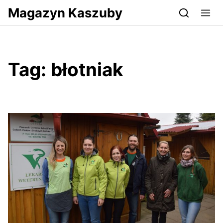
Przejdź do serwisu magazynkaszuby.pl
Magazyn Kaszuby
Tag:
błotniak