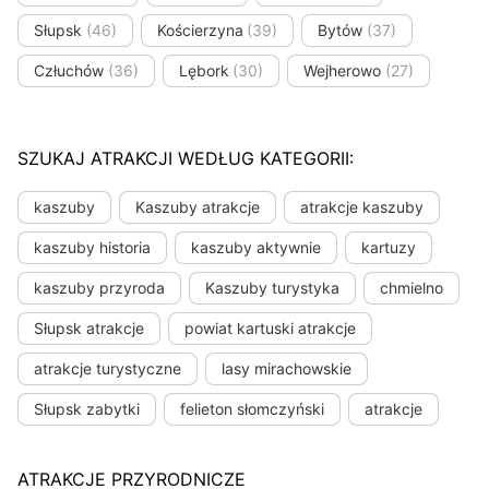
Słupsk
(46)
Kościerzyna
(39)
Bytów
(37)
Człuchów
(36)
Lębork
(30)
Wejherowo
(27)
SZUKAJ ATRAKCJI WEDŁUG KATEGORII:
kaszuby
Kaszuby atrakcje
atrakcje kaszuby
kaszuby historia
kaszuby aktywnie
kartuzy
kaszuby przyroda
Kaszuby turystyka
chmielno
Słupsk atrakcje
powiat kartuski atrakcje
atrakcje turystyczne
lasy mirachowskie
Słupsk zabytki
felieton słomczyński
atrakcje
ATRAKCJE PRZYRODNICZE