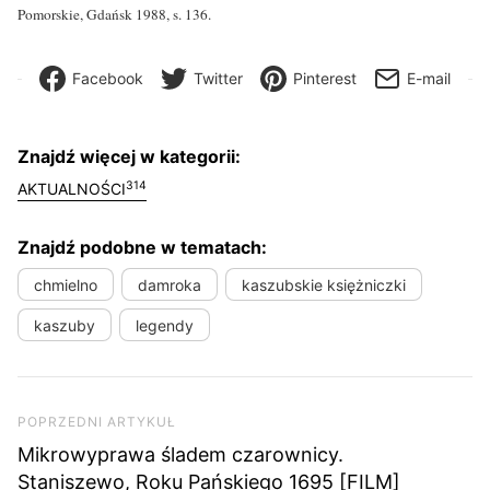
Pomorskie, Gdańsk 1988, s. 136.
Facebook
Twitter
Pinterest
E-mail
Znajdź więcej w kategorii:
314
AKTUALNOŚCI
Znajdź podobne w tematach:
chmielno
damroka
kaszubskie księżniczki
kaszuby
legendy
Nawigacja wpisu
Poprzedni artykuł
POPRZEDNI ARTYKUŁ
Mikrowyprawa śladem czarownicy.
Staniszewo, Roku Pańskiego 1695 [FILM]