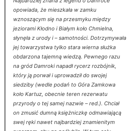
Najbardziej znana z legend o Damroce
opowiada, że mieszkała w zamku
wznoszącym się na przesmyku między
jeziorami Kłodno i Białym koło Chmielna,
słynęła z urody i – samotności. Dotrzymywała
jej towarzystwa tylko stara wierna służka
obdarzona tajemną wiedzą. Pewnego razu
na gród Damroki napadł rycerz rozbójnik,
który ją porwał i uprowadził do swojej
siedziby
(wedle podań to Góra Zamkowa
koło Kartuz, obecnie teren rezerwatu
przyrody o tej samej nazwie – red.).
Chciał
on zmusić dumną księżniczkę odmawiającą
swej ręki nawet najbardziej znamienitym