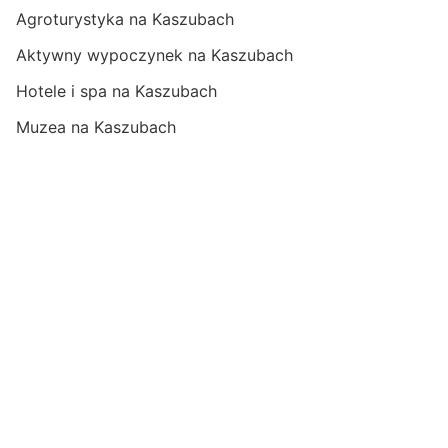
Agroturystyka na Kaszubach
Aktywny wypoczynek na Kaszubach
Hotele i spa na Kaszubach
Muzea na Kaszubach
Trasy rowerowe na Kaszubach
Szlaki i spływy kajakowe na Kaszubach
Przyroda na Kaszubach
Ciekawe obiekty na Kaszubach
Zabytki warte uwagi na Kaszubach
Felietony
Reportaże
Wywiady
Fotoreportaże
Filmy o Kaszubach
Przepisy z Kaszub