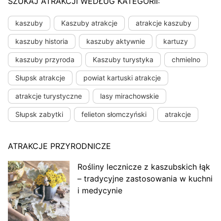
SZUKAJ ATRAKCJI WEDŁUG KATEGORII:
kaszuby
Kaszuby atrakcje
atrakcje kaszuby
kaszuby historia
kaszuby aktywnie
kartuzy
kaszuby przyroda
Kaszuby turystyka
chmielno
Słupsk atrakcje
powiat kartuski atrakcje
atrakcje turystyczne
lasy mirachowskie
Słupsk zabytki
felieton słomczyński
atrakcje
ATRAKCJE PRZYRODNICZE
Rośliny lecznicze z kaszubskich łąk
– tradycyjne zastosowania w kuchni
i medycynie