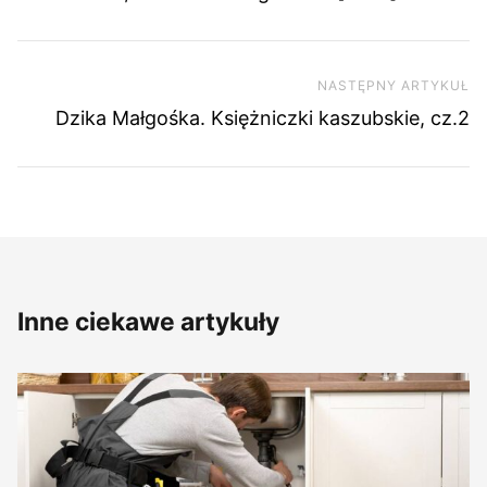
NASTĘPNY ARTYKUŁ
Na
Dzika Małgośka. Księżniczki kaszubskie, cz.2
Inne ciekawe artykuły