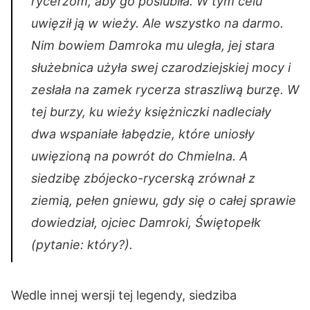
rycerzom, aby go poślubiła. W tym celu
uwięził ją w wieży. Ale wszystko na darmo.
Nim bowiem Damroka mu uległa, jej stara
służebnica użyła swej czarodziejskiej mocy i
zesłała na zamek rycerza straszliwą burzę. W
tej burzy, ku wieży księżniczki nadleciały
dwa wspaniałe łabędzie, które uniosły
uwięzioną na powrót do Chmielna. A
siedzibę zbójecko-rycerską zrównał z
ziemią, pełen gniewu, gdy się o całej sprawie
dowiedział, ojciec Damroki, Świętopełk
(pytanie: który?).
Wedle innej wersji tej legendy, siedziba