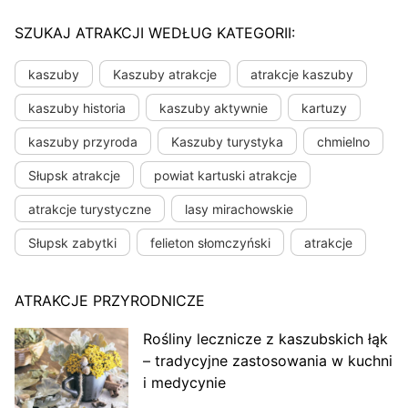
SZUKAJ ATRAKCJI WEDŁUG KATEGORII:
kaszuby
Kaszuby atrakcje
atrakcje kaszuby
kaszuby historia
kaszuby aktywnie
kartuzy
kaszuby przyroda
Kaszuby turystyka
chmielno
Słupsk atrakcje
powiat kartuski atrakcje
atrakcje turystyczne
lasy mirachowskie
Słupsk zabytki
felieton słomczyński
atrakcje
ATRAKCJE PRZYRODNICZE
Rośliny lecznicze z kaszubskich łąk
– tradycyjne zastosowania w kuchni
i medycynie