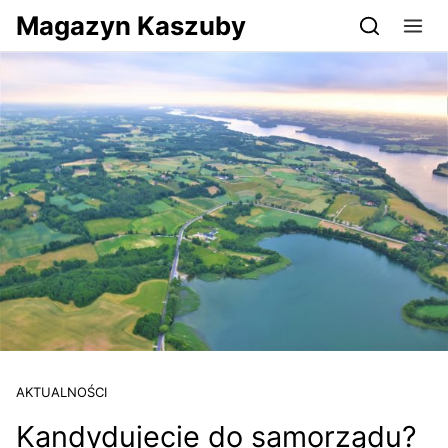
Przejdź do serwisu magazynkaszuby.pl
Magazyn Kaszuby
AKTUALNOŚCI
Kandydujecie do samorządu?