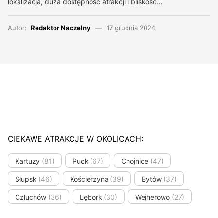
lokalizacja, duża dostępność atrakcji i bliskość…
Autor:
Redaktor Naczelny
17 grudnia 2024
CIEKAWE ATRAKCJE W OKOLICACH:
Kartuzy
(81)
Puck
(67)
Chojnice
(47)
Słupsk
(46)
Kościerzyna
(39)
Bytów
(37)
Człuchów
(36)
Lębork
(30)
Wejherowo
(27)