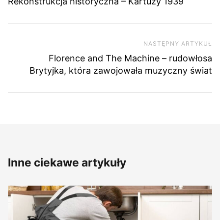
Rekonstrukcja historyczna – Kartuzy 1939
NASTĘPNY ARTYKUŁ
Na
Florence and The Machine – rudowłosa
Brytyjka, która zawojowała muzyczny świat
Inne ciekawe artykuły