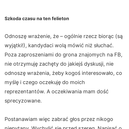
Szkoda czasu na ten felieton
Odnoszę wrażenie, że – ogólnie rzecz biorąc (są
wyjątki!), kandydaci wolą mówić niż słuchać.
Poza zaproszeniami do grona znajomych na FB,
nie otrzymuję zachęty do jakiejś dyskusji, nie
odnoszę wrażenia, żeby kogoś interesowało, co
myślę i czego oczekuję do moich
reprezentantów. A oczekiwania mam dość
sprecyzowane.
Postanawiam więc zabrać głos przez nikogo
niepytany. Wychylić się przed szereg. Napisać o