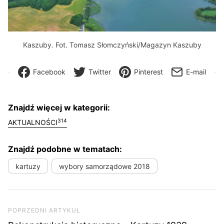
Kaszuby. Fot. Tomasz Słomczyński/Magazyn Kaszuby
Facebook
Twitter
Pinterest
E-mail
Znajdź więcej w kategorii:
314
AKTUALNOŚCI
Znajdź podobne w tematach:
kartuzy
wybory samorządowe 2018
Nawigacja wpisu
Poprzedni artykuł
POPRZEDNI ARTYKUŁ