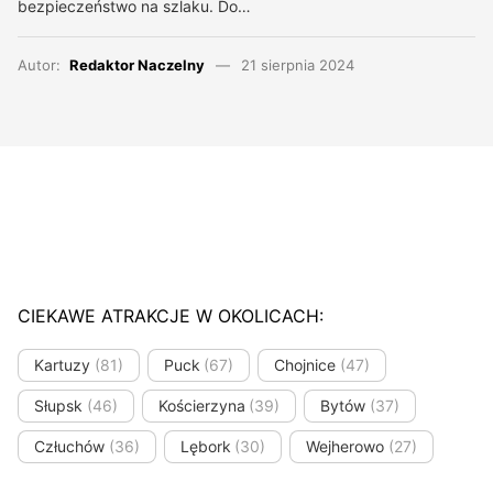
bezpieczeństwo na szlaku. Do…
Autor:
Redaktor Naczelny
21 sierpnia 2024
CIEKAWE ATRAKCJE W OKOLICACH:
Kartuzy
(81)
Puck
(67)
Chojnice
(47)
Słupsk
(46)
Kościerzyna
(39)
Bytów
(37)
Człuchów
(36)
Lębork
(30)
Wejherowo
(27)