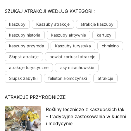
SZUKAJ ATRAKCJI WEDŁUG KATEGORII:
kaszuby
Kaszuby atrakcje
atrakcje kaszuby
kaszuby historia
kaszuby aktywnie
kartuzy
kaszuby przyroda
Kaszuby turystyka
chmielno
Słupsk atrakcje
powiat kartuski atrakcje
atrakcje turystyczne
lasy mirachowskie
Słupsk zabytki
felieton słomczyński
atrakcje
ATRAKCJE PRZYRODNICZE
Rośliny lecznicze z kaszubskich łąk
– tradycyjne zastosowania w kuchni
i medycynie