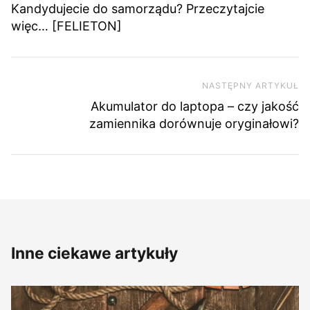
Kandydujecie do samorządu? Przeczytajcie
więc… [FELIETON]
NASTĘPNY ARTYKUŁ
Na
Akumulator do laptopa – czy jakość
zamiennika dorównuje oryginałowi?
Inne ciekawe artykuły