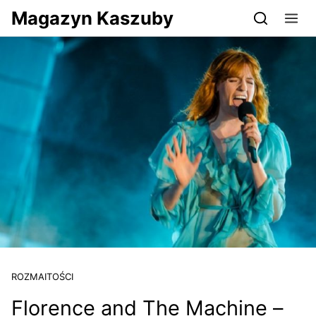
Przejdź do serwisu magazynkaszuby.pl
Magazyn Kaszuby
ROZMAITOŚCI
Florence and The Machine –