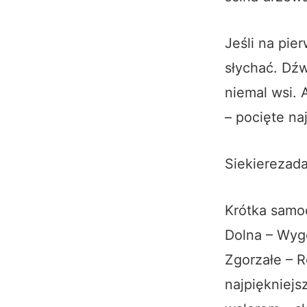
Jeśli na pie
słychać. Dźw
niemal wsi. 
– pocięte na
Siekierezad
Krótka samo
Dolna – Wyg
Zgorzałe –
R
najpiękniejs