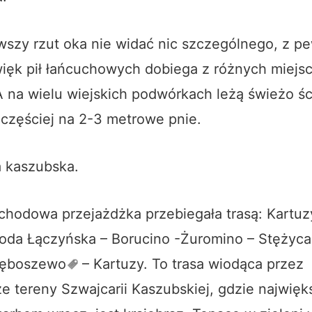
rwszy rzut oka nie widać nic szczególnego, z 
ięk pił łańcuchowych dobiega z różnych miejsc
A na wielu wiejskich podwórkach leżą świeżo ś
jczęściej na 2-3 metrowe pnie.
a kaszubska.
chodowa przejażdżka przebiegała trasą: Kartuz
oda Łączyńska – Borucino -Żuromino –
Stężyca
ęboszewo
– Kartuzy. To trasa wiodąca przez
ze tereny Szwajcarii Kaszubskiej, gdzie najwię