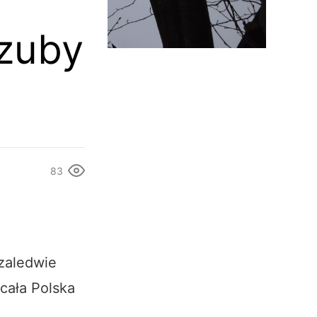
szuby
83
 zaledwie
cała Polska