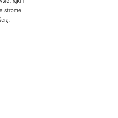
ie, łąki i
ce strome
ścią.