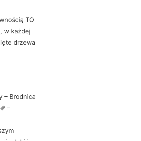
pewnością TO
, w każdej
cięte drzewa
y – Brodnica
–
kszym