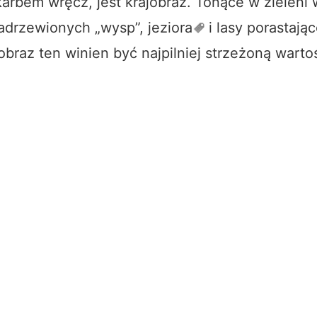
arbem wręcz, jest krajobraz. Tonące w zieleni ws
zadrzewionych „wysp”,
jeziora
i lasy porastają
obraz ten winien być najpilniej strzeżoną warto