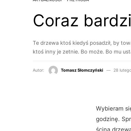
Coraz bardz
Te drzewa ktoś kiedyś posadził, by tow
ktoś inny je zetnie. Bo może. Bo mu us
Autor:
Tomasz Słomczyński
28 luteg
Wybieram się
godzinę. Spr
ścina drzewa