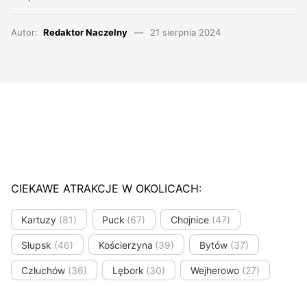
Autor:
Redaktor Naczelny
21 sierpnia 2024
CIEKAWE ATRAKCJE W OKOLICACH:
Kartuzy
(81)
Puck
(67)
Chojnice
(47)
Słupsk
(46)
Kościerzyna
(39)
Bytów
(37)
Człuchów
(36)
Lębork
(30)
Wejherowo
(27)