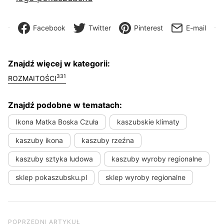
Facebook
Twitter
Pinterest
E-mail
Znajdź więcej w kategorii:
331
ROZMAITOŚCI
Znajdź podobne w tematach:
Ikona Matka Boska Czuła
kaszubskie klimaty
kaszuby ikona
kaszuby rzeźna
kaszuby sztyka ludowa
kaszuby wyroby regionalne
sklep pokaszubsku.pl
sklep wyroby regionalne
Nawigacja wpisu
Poprzedni artykuł
POPRZEDNI ARTYKUŁ