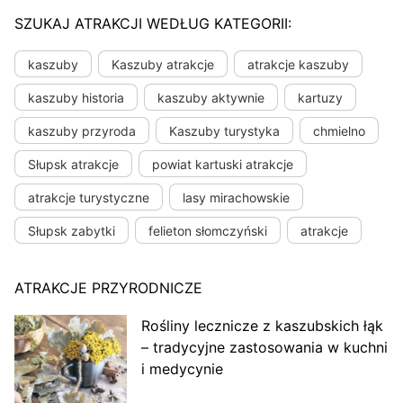
SZUKAJ ATRAKCJI WEDŁUG KATEGORII:
kaszuby
Kaszuby atrakcje
atrakcje kaszuby
kaszuby historia
kaszuby aktywnie
kartuzy
kaszuby przyroda
Kaszuby turystyka
chmielno
Słupsk atrakcje
powiat kartuski atrakcje
atrakcje turystyczne
lasy mirachowskie
Słupsk zabytki
felieton słomczyński
atrakcje
ATRAKCJE PRZYRODNICZE
Rośliny lecznicze z kaszubskich łąk
– tradycyjne zastosowania w kuchni
i medycynie