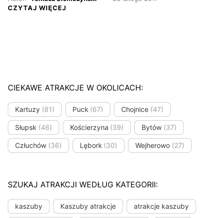
CZYTAJ WIĘCEJ
CIEKAWE ATRAKCJE W OKOLICACH:
Kartuzy
(81)
Puck
(67)
Chojnice
(47)
Słupsk
(46)
Kościerzyna
(39)
Bytów
(37)
Człuchów
(36)
Lębork
(30)
Wejherowo
(27)
SZUKAJ ATRAKCJI WEDŁUG KATEGORII:
kaszuby
Kaszuby atrakcje
atrakcje kaszuby