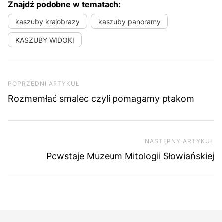
Znajdź podobne w tematach:
kaszuby krajobrazy
kaszuby panoramy
KASZUBY WIDOKI
Nawigacja wpisu
Poprzedni artykuł
POPRZEDNI ARTYKUŁ
Rozmemłać smalec czyli pomagamy ptakom
NASTĘPNY ARTYKUŁ
Na
Powstaje Muzeum Mitologii Słowiańskiej