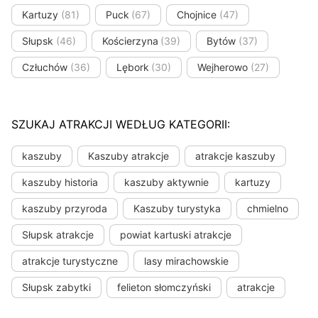
Kartuzy
(81)
Puck
(67)
Chojnice
(47)
Słupsk
(46)
Kościerzyna
(39)
Bytów
(37)
Człuchów
(36)
Lębork
(30)
Wejherowo
(27)
SZUKAJ ATRAKCJI WEDŁUG KATEGORII:
kaszuby
Kaszuby atrakcje
atrakcje kaszuby
kaszuby historia
kaszuby aktywnie
kartuzy
kaszuby przyroda
Kaszuby turystyka
chmielno
Słupsk atrakcje
powiat kartuski atrakcje
atrakcje turystyczne
lasy mirachowskie
Słupsk zabytki
felieton słomczyński
atrakcje