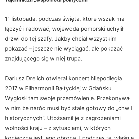
11 listopada, podczas święta, które wszak ma
łączyć i radować, wojewoda pomorski uchylił
drzwi do tej szafy. Jakby chciał wszystkim
pokazać – jeszcze nie wyciągać, ale pokazać
znajdującego się w niej trupa.
Dariusz Drelich otwierał koncert Niepodległa
2017 w Filharmonii Bałtyckiej w Gdańsku.
Wygłosił tam swoje przemówienie. Przekonywał
w nim że naród musi być stale gotowy do „chwil
historycznych”. Utożsamił je z zagrożeniami
wolności kraju – z sytuacjami, w których
konieczna jest jego obrona. I podczas tej właśnie