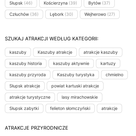
Słupsk
(46)
Kościerzyna
(39)
Bytów
(37)
Człuchów
(36)
Lębork
(30)
Wejherowo
(27)
SZUKAJ ATRAKCJI WEDŁUG KATEGORII:
kaszuby
Kaszuby atrakcje
atrakcje kaszuby
kaszuby historia
kaszuby aktywnie
kartuzy
kaszuby przyroda
Kaszuby turystyka
chmielno
Słupsk atrakcje
powiat kartuski atrakcje
atrakcje turystyczne
lasy mirachowskie
Słupsk zabytki
felieton słomczyński
atrakcje
ATRAKCJE PRZYRODNICZE