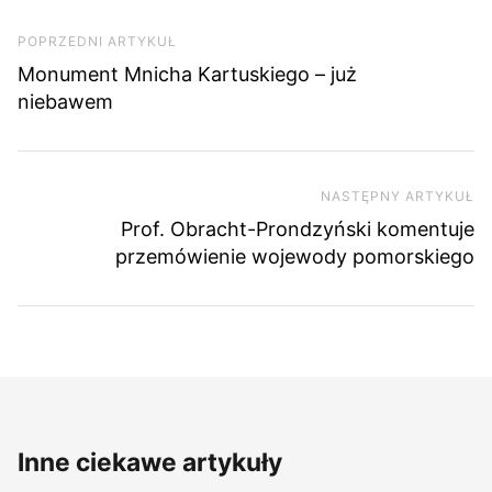
Nawigacja wpisu
Poprzedni artykuł
POPRZEDNI ARTYKUŁ
Monument Mnicha Kartuskiego – już
niebawem
NASTĘPNY ARTYKUŁ
Na
Prof. Obracht-Prondzyński komentuje
przemówienie wojewody pomorskiego
Inne ciekawe artykuły