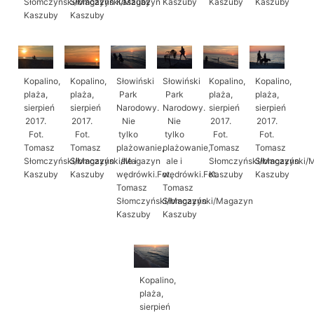
Słomczyński/Magazyn
Słomczyński/Magazyn
Kaszuby
Kaszuby
Kaszuby
Kaszuby
Kaszuby
Kaszuby
Kopalino,
Kopalino,
Słowiński
Słowiński
Kopalino,
Kopalino,
plaża,
plaża,
Park
Park
plaża,
plaża,
sierpień
sierpień
Narodowy.
Narodowy.
sierpień
sierpień
2017.
2017.
Nie
Nie
2017.
2017.
Fot.
Fot.
tylko
tylko
Fot.
Fot.
Tomasz
Tomasz
plażowanie,
plażowanie,
Tomasz
Tomasz
Słomczyński/Magazyn
Słomczyński/Magazyn
ale i
ale i
Słomczyński/Magazyn
Słomczyński/
Kaszuby
Kaszuby
wędrówki.Fot.
wędrówki.Fot.
Kaszuby
Kaszuby
Tomasz
Tomasz
Słomczyński/Magazyn
Słomczyński/Magazyn
Kaszuby
Kaszuby
Kopalino,
plaża,
sierpień