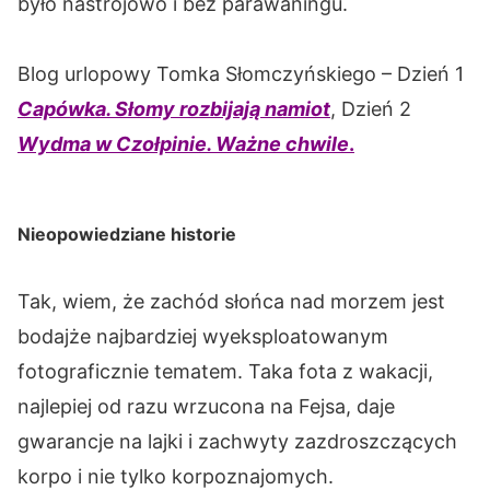
było nastrojowo i bez parawaningu.
Blog urlopowy Tomka Słomczyńskiego – Dzień 1
Capówka. Słomy rozbijają namiot
, Dzień 2
Wydma w Czołpinie. Ważne chwile
.
Nieopowiedziane historie
Tak, wiem, że zachód słońca nad morzem jest
bodajże najbardziej wyeksploatowanym
fotograficznie tematem. Taka fota z wakacji,
najlepiej od razu wrzucona na Fejsa, daje
gwarancje na lajki i zachwyty zazdroszczących
korpo i nie tylko korpoznajomych.