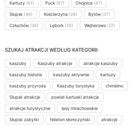
Kartuzy
(81)
Puck
(67)
Chojnice
(47)
Słupsk
(46)
Kościerzyna
(39)
Bytów
(37)
Człuchów
(36)
Lębork
(30)
Wejherowo
(27)
SZUKAJ ATRAKCJI WEDŁUG KATEGORII:
kaszuby
Kaszuby atrakcje
atrakcje kaszuby
kaszuby historia
kaszuby aktywnie
kartuzy
kaszuby przyroda
Kaszuby turystyka
chmielno
Słupsk atrakcje
powiat kartuski atrakcje
atrakcje turystyczne
lasy mirachowskie
Słupsk zabytki
felieton słomczyński
atrakcje