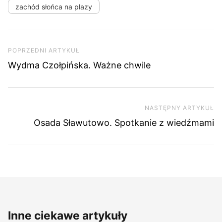
zachód słońca na plazy
Nawigacja wpisu
Poprzedni artykuł
POPRZEDNI ARTYKUŁ
Wydma Czołpińska. Ważne chwile
NASTĘPNY ARTYKUŁ
Na
Osada Sławutowo. Spotkanie z wiedźmami
Inne ciekawe artykuły