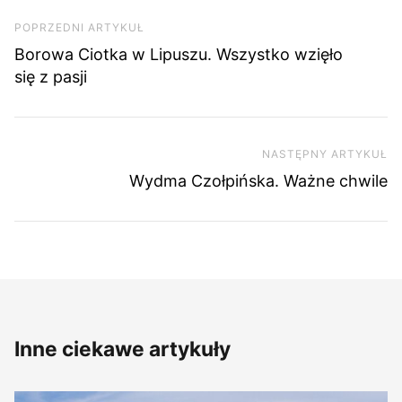
Nawigacja wpisu
Poprzedni artykuł
POPRZEDNI ARTYKUŁ
Borowa Ciotka w Lipuszu. Wszystko wzięło
się z pasji
NASTĘPNY ARTYKUŁ
Na
Wydma Czołpińska. Ważne chwile
Inne ciekawe artykuły