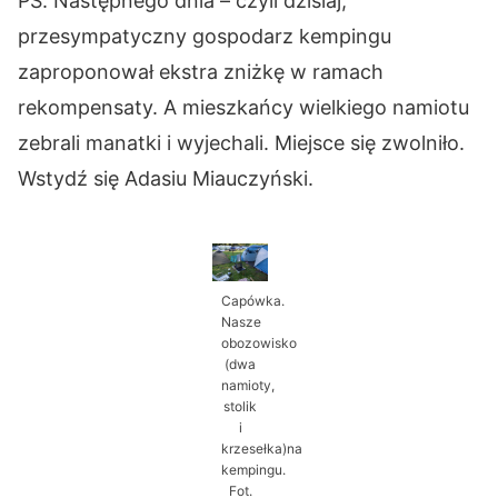
PS. Następnego dnia – czyli dzisiaj,
przesympatyczny gospodarz kempingu
zaproponował ekstra zniżkę w ramach
rekompensaty. A mieszkańcy wielkiego namiotu
zebrali manatki i wyjechali. Miejsce się zwolniło.
Wstydź się Adasiu Miauczyński.
Capówka.
Nasze
obozowisko
(dwa
namioty,
stolik
i
krzesełka)na
kempingu.
Fot.