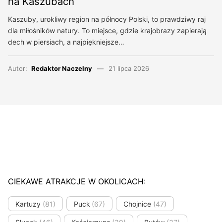
na Kaszubach
Kaszuby, urokliwy region na północy Polski, to prawdziwy raj
dla miłośników natury. To miejsce, gdzie krajobrazy zapierają
dech w piersiach, a najpiękniejsze…
Autor:
Redaktor Naczelny
21 lipca 2026
CIEKAWE ATRAKCJE W OKOLICACH:
Kartuzy
(81)
Puck
(67)
Chojnice
(47)