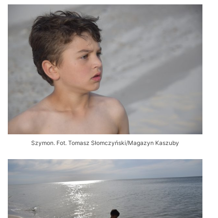
Szymon. Fot. Tomasz Słomczyński/Magazyn Kaszuby