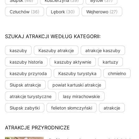
Słupsk
(46)
Kościerzyna
(39)
Bytów
(37)
Człuchów
(36)
Lębork
(30)
Wejherowo
(27)
SZUKAJ ATRAKCJI WEDŁUG KATEGORII:
kaszuby
Kaszuby atrakcje
atrakcje kaszuby
kaszuby historia
kaszuby aktywnie
kartuzy
kaszuby przyroda
Kaszuby turystyka
chmielno
Słupsk atrakcje
powiat kartuski atrakcje
atrakcje turystyczne
lasy mirachowskie
Słupsk zabytki
felieton słomczyński
atrakcje
ATRAKCJE PRZYRODNICZE