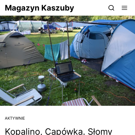
Przejdź do serwisu magazynkaszuby.pl
Magazyn Kaszuby
AKTYWNIE
Kopalino, Capówka. Słomy