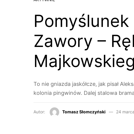
Pomyślunek 
Zawory – Rę
Majkowskie
To nie gniazda jaskółcze, jak pisał Alek
kolonia pingwinów. Dalej stalowa brama
Autor:
Tomasz Słomczyński
24 marc