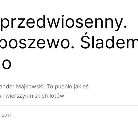
przedwiosenny.
boszewo. Ślade
go
sander Majkowski. To pueblo jakieś,
 i wierszyk niskich lotów
a 2017