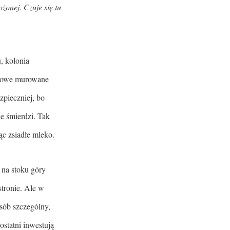
żonej. Czuje się tu
, kolonia
ętrowe murowane
zpieczniej, bo
ie śmierdzi. Tak
ąc zsiadłe mleko.
 na stoku góry
stronie. Ale w
osób szczególny,
ostatni inwestują