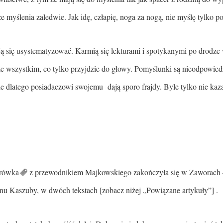
e myślenia zaledwie. Jak idę, człapię, noga za nogą, nie myślę tylko p
ą się usystematyzować. Karmią się lekturami i spotykanymi po drodze
że wszystkim, co tylko przyjdzie do głowy. Pomyślunki są nieodpowied
nie dlatego posiadaczowi swojemu dają sporo frajdy. Byle tylko nie ka
rówka
z przewodnikiem Majkowskiego zakończyła się w Zaworach –
u Kaszuby, w dwóch tekstach [zobacz niżej „Powiązane artykuły”] .