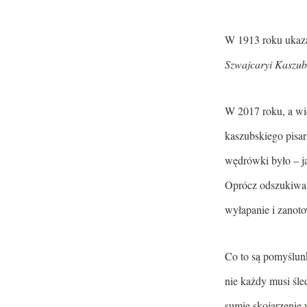
W 1913 roku ukaza
Szwajcaryi Kaszub
W 2017 roku, a wię
kaszubskiego pisar
wędrówki było – j
Oprócz odszukiwan
wyłapanie i zanot
Co to są pomyślunk
nie każdy musi śle
sumie skojarzenie 