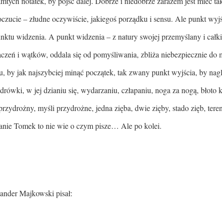
tych notatek, by pójść dalej. Dobrze i niedobrze zarazem jest mieć t
oczucie – złudne oczywiście, jakiegoś porządku i sensu. Ale punkt wyj
nktu widzenia. A punkt widzenia – z natury swojej przemyślany i całk
czeń i wątków, oddala się od pomyśliwania, zbliża niebezpiecznie do 
, by jak najszybciej minąć początek, tak zwany punkt wyjścia, by nagl
ówki, w jej dzianiu się, wydarzaniu, człapaniu, noga za nogą, błoto 
przydrożny, myśli przydrożne, jedna zięba, dwie zięby, stado zięb, ter
anie Tomek to nie wie o czym pisze… Ale po kolei.
nder Majkowski pisał: