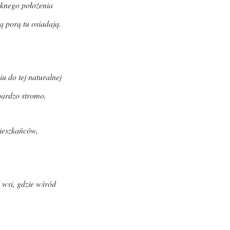
ęknego położenia
ą porą tu osiadają.
u do tej naturalnej
bardzo stromo.
mieszkańców,
 wsi, gdzie wśród