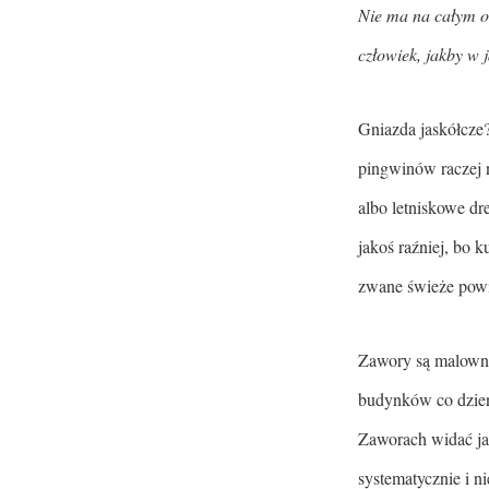
Nie ma na całym ob
człowiek, jakby w 
Gniazda jaskółcze?
pingwinów raczej n
albo letniskowe dre
jakoś raźniej, bo 
zwane świeże powie
Zawory są malowni
budynków co dzień 
Zaworach widać jak
systematycznie i n