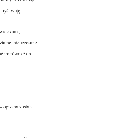
omyśliwuję.
 widokami,
zialne, nieuczesane
zać im równać do
 opisana została