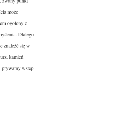
ak zwany punkt
ścia może
iem ogolony z
myślenia. Dlatego
e znaleźć się w
kurz, kamień
en prywatny wstęp