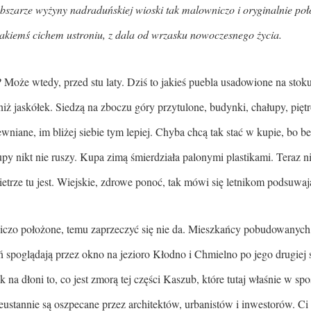
szarze wyżyny nadraduńskiej wioski tak malowniczo i oryginalnie poło
jakiemś cichem ustroniu, z dala od wrzasku nowoczesnego życia.
 Może wtedy, przed stu laty. Dziś to jakieś puebla usadowione na stoku
iż jaskółek. Siedzą na zboczu góry przytulone, budynki, chałupy, pi
wniane, im bliżej siebie tym lepiej. Chyba chcą tak stać w kupie, bo be
kupy nikt nie ruszy. Kupa zimą śmierdziała palonymi plastikami. Teraz n
trze tu jest. Wiejskie, zdrowe ponoć, tak mówi się letnikom podsuwaj
czo położone, temu zaprzeczyć się nie da. Mieszkańcy pobudowanych
spoglądają przez okno na jezioro Kłodno i Chmielno po jego drugiej 
 na dłoni to, co jest zmorą tej części Kaszub, które tutaj właśnie w sp
ieustannie są oszpecane przez architektów, urbanistów i inwestorów. Ci 