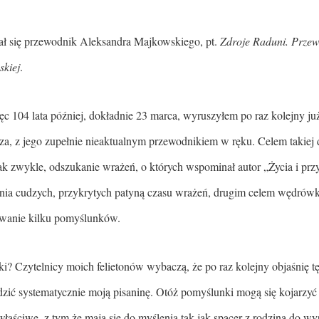
ł się przewodnik Aleksandra Majkowskiego, pt.
Zdroje Raduni. Przew
skiej
.
c 104 lata później, dokładnie 23 marca, wyruszyłem po raz kolejny ju
za, z jego zupełnie nieaktualnym przewodnikiem w ręku. Celem takiej
ak zwykle, odszukanie wrażeń, o których wspominał autor „Życia i pr
ia cudzych, przykrytych patyną czasu wrażeń, drugim celem wędrówki
owanie kilku pomyślunków.
i? Czytelnicy moich felietonów wybaczą, że po raz kolejny objaśnię t
dzić systematycznie moją pisaninę. Otóż pomyślunki mogą się kojarzy
właściwe, z tym że mają się do myślenia tak jak spacer z rodziną do 