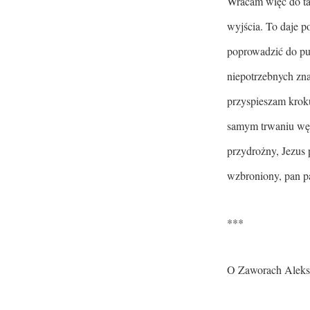
Wracam więc do tam
wyjścia. To daje p
poprowadzić do pu
niepotrzebnych zna
przyspieszam kroku
samym trwaniu wędr
przydrożny, Jezus 
wzbroniony, pan p
***
O Zaworach Aleksa