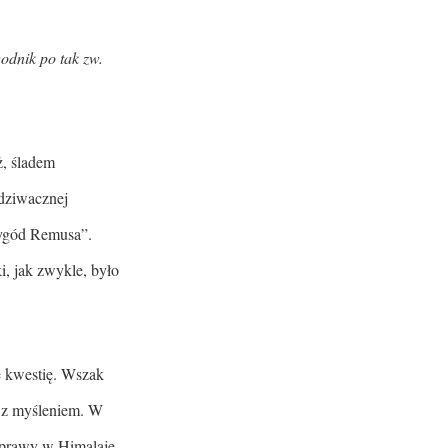
odnik po tak zw.
ż, śladem
 dziwacznej
zygód Remusa”.
, jak zwykle, było
ę kwestię. Wszak
ć z myśleniem. W
wyprawy w Himalaje.