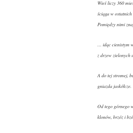
Wieś liczy 360 mi
ściąga w ostatnich
Pomiędzy nimi znaj
… idąc cienistym w
z drzew zielonych 
A do tej stromej, 
gniazda jaskółcze.
Od tego górnego we
klonów, brzóz i bzó