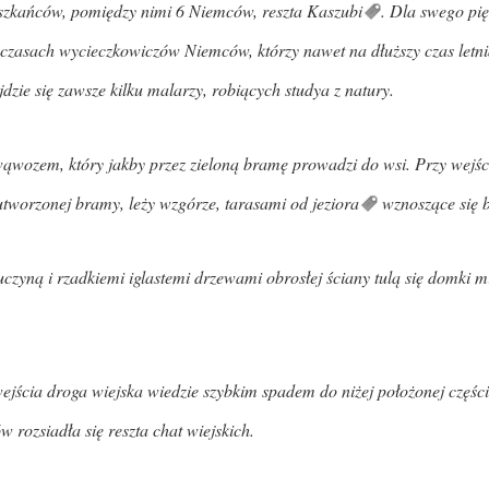
eszkańców, pomiędzy nimi 6 Niemców, reszta
Kaszubi
. Dla swego pi
 czasach wycieczkowiczów Niemców, którzy nawet na dłuższy czas letni
dzie się zawsze kilku malarzy, robiących studya z natury.
ąwozem, który jakby przez zieloną bramę prowadzi do wsi. Przy wejści
utworzonej bramy, leży wzgórze, tarasami od
jeziora
wznoszące się 
buczyną i rzadkiemi iglastemi drzewami obrosłej ściany tulą się domki 
jścia droga wiejska wiedzie szybkim spadem do niżej położonej części
w rozsiadła się reszta chat wiejskich.