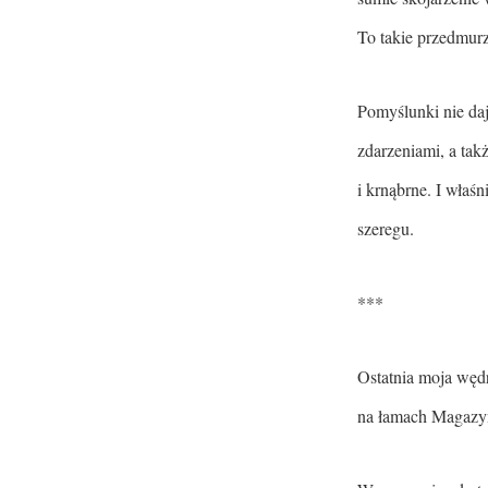
To takie przedmurz
Pomyślunki nie daj
zdarzeniami, a tak
i krnąbrne. I właś
szeregu.
***
Ostatnia moja
węd
na łamach Magazyn