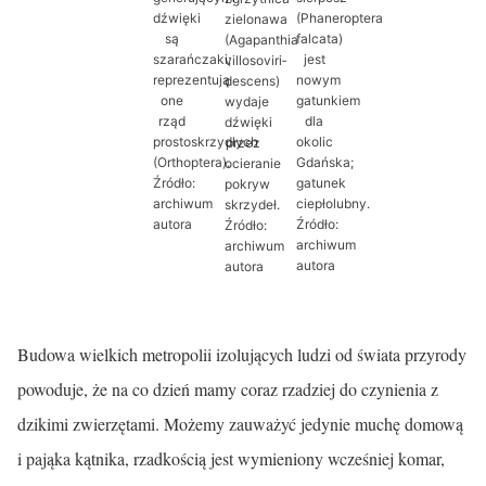
dźwięki
(Phaneroptera
zielonawa
są
falcata)
(Agapanthia
szarańczaki;
jest
villosoviri­
reprezentują
nowym
descens)
one
gatunkiem
wydaje
rząd
dla
dźwięki
prostoskrzydłych
okolic
przez
(Orthoptera).
Gdańska;
ocieranie
Źródło:
gatunek
pokryw
archiwum
ciepłolubny.
skrzydeł.
autora
Źródło:
Źródło:
archiwum
archiwum
autora
autora
Budowa wielkich metropolii izolujących ludzi od świata przyrody
powoduje, że na co dzień mamy coraz rzadziej do czynienia z
dzikimi zwierzętami. Możemy zauważyć jedynie muchę domową
i pająka kątnika, rzadkością jest wymieniony wcześniej komar,