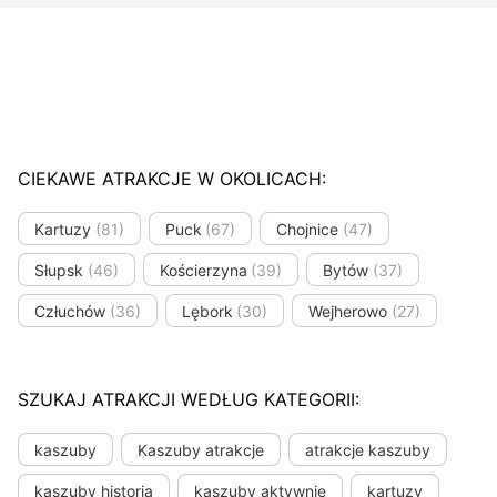
CIEKAWE ATRAKCJE W OKOLICACH:
Kartuzy
(81)
Puck
(67)
Chojnice
(47)
Słupsk
(46)
Kościerzyna
(39)
Bytów
(37)
Człuchów
(36)
Lębork
(30)
Wejherowo
(27)
SZUKAJ ATRAKCJI WEDŁUG KATEGORII:
kaszuby
Kaszuby atrakcje
atrakcje kaszuby
kaszuby historia
kaszuby aktywnie
kartuzy