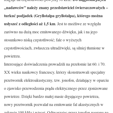
„nadawców” należy znany przedstawiciel świerszczowatych –
turkuć podjadek (Gryllotalpa gryllo­talpa), którego można
usłyszeć z odległości aż 1,5 km
. Jest to możliwe ze względu
zarówno na dużą moc emitowanego dźwięku, jak i na jego
stosun­kowo niską częstotliwość; fale o wyższych
częstotliwościach, zwłaszcza ultradźwięki, są silniej tłumione w
powietrzu.
Interesujące doświadczenia prowadzili na przełomie lat 60. i 70.
XX wieku naukowcy francuscy, którzy skonstruowali specjalny
przetwornik elektroakustyczny, tzw. jonofon, działający w oparciu
o zjawisko przewo­dzenia prądu elektrycznego przez zjonizowane
powietrze. Dzięki bardzo małej masie drgającego powietrza,
nowy przetwornik pozwalał na emito­wanie fal akustycznych w
zakresie 100 kHz i więcej. Odtwarzając przez jonofon nagrane na