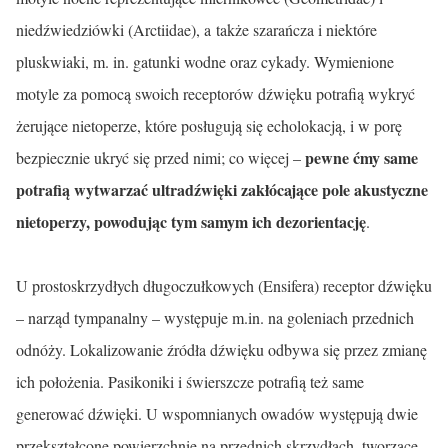
niedźwiedziówki (Arctiidae), a także szarańcza i niektóre
pluskwiaki, m. in. gatunki wodne oraz cykady. Wymienione
motyle za pomocą swoich receptorów dźwięku potrafią wykryć
żerujące nietoperze, które posługują się echolokacją, i w porę
pewne ćmy same
bezpiecznie ukryć się przed nimi; co więcej –
potrafią wytwarzać ultradźwięki zakłócające pole akustyczne
nietoperzy, powodując tym samym ich dezorientację
.
U prostoskrzydłych długoczułkowych (Ensifera) receptor dźwięku
– na­rząd tympanalny – występuje m.in. na goleniach przednich
odnóży. Loka­lizowanie źródła dźwięku odbywa się przez zmianę
ich położenia. Pasikoniki i świerszcze potrafią też same
generować dźwięki. U wspomnianych owa­dów występują dwie
przekształcone powierzchnie na przednich skrzydłach, tworzące