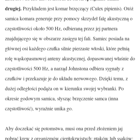
drugiej.
Przykładem jest komar brzęczący (Culex pipienis). Otóż
samica komara generuje przy pomocy skrzydeł falę akustyczną o
częstotliwości około 500 Hz, odbieraną przez jej partnera
znajdującego się w obszarze zasięgu tej fali. Samiec posiada na
głównej osi każdego czułka silnie pierzaste włoski, które pełnią
rolę wąskopasmowej anteny akustycznej, dopasowanej właśnie do
często­tliwości 500 Hz, a narząd Johnstona odbiera sygnały z
czułków i przekazuje je do układu nerwowego. Dzięki temu, z
dużej odległości podąża on w kie­runku swojej wybranki. Po
okresie godowym samica, słysząc brzęczenie samca (inna
częstotliwość), wyraźnie unika go.
Aby doczekać się potomstwa, musi ona przed złożeniem jaj
pobrać krew z organizmów ciepłokrwistych: ptaków lub ssaków;