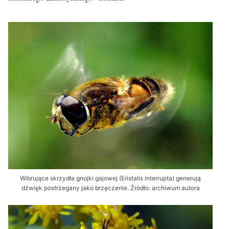
Wibrujące skrzydła gnojki gajowej (Eristalis interrupta) generują
dźwięk postrzegany jako brzęczenie. Źródło: archiwum autora