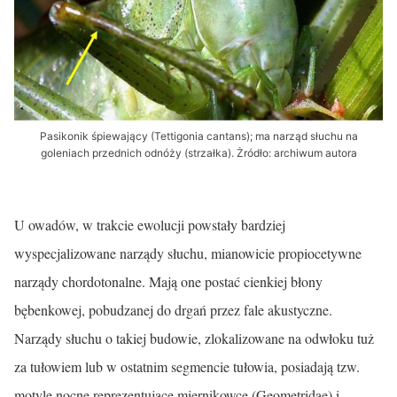
Pasikonik śpiewający (Tettigonia cantans); ma narząd słuchu na
goleniach przednich odnóży (strzałka). Żródło: archiwum autora
U owadów, w trakcie ewolucji powstały bardziej
wyspecjalizowane narządy słuchu, mianowicie propiocetywne
narządy chordotonalne. Mają one postać cienkiej błony
bębenkowej, pobudzanej do drgań przez fale akus­tyczne.
Narządy słuchu o takiej budowie, zlokalizowane na odwłoku tuż
za tułowiem lub w ostatnim segmencie tułowia, posiadają tzw.
motyle nocne reprezentujące miernikowce (Geometridae) i