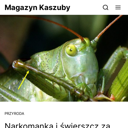
Przejdź do serwisu magazynkaszuby.pl
Magazyn Kaszuby
PRZYRODA
Narkomanka i świerszcz za