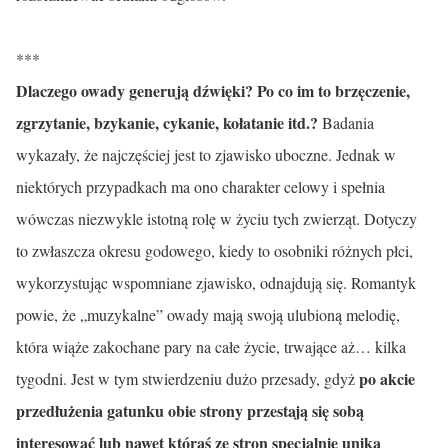
***
Dlaczego owady generują dźwięki? Po co im to brzęczenie,
zgrzytanie, bzykanie, cykanie, kołatanie itd.?
Badania
wykazały, że najczęściej jest to zjawisko uboczne. Jednak w
niektórych przypadkach ma ono charakter celowy i spełnia
wówczas niezwykle istotną rolę w życiu tych zwierząt. Dotyczy
to zwłaszcza okresu godowego, kiedy to osobniki różnych płci,
wykorzystując wspomniane zjawisko, odnajdują się. Romantyk
powie, że „muzykalne” owady mają swoją ulubioną melodię,
która wiąże zakochane pary na całe życie, trwające aż… kilka
po akcie
tygodni. Jest w tym stwierdzeniu dużo przesady, gdyż
przedłużenia gatunku obie strony przestają się sobą
interesować lub nawet któraś ze stron specjalnie unika