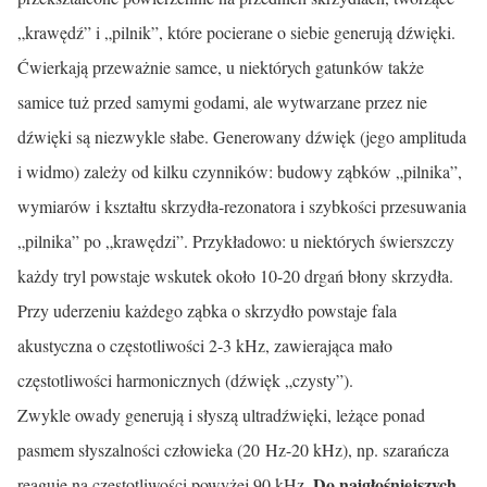
„krawędź” i „pilnik”, które pocierane o siebie generują dźwięki.
Ćwierkają przeważnie samce, u niektórych gatunków także
samice tuż przed samymi godami, ale wytwarzane przez nie
dźwięki są niezwykle słabe. Generowany dźwięk (jego amplituda
i widmo) zależy od kilku czynników: budowy ząbków „pilnika”,
wymiarów i kształtu skrzydła-rezonatora i szyb­kości przesuwania
„pilnika” po „krawędzi”. Przykładowo: u niektórych świerszczy
każdy tryl powstaje wskutek około 10-20 drgań błony skrzydła.
Przy uderzeniu każdego ząbka o skrzydło powstaje fala
akustyczna o często­tliwości 2-3 kHz, zawierająca mało
częstotliwości harmonicznych (dźwięk „czysty”).
Zwykle owady generują i słyszą ultradźwięki, leżące ponad
pasmem słyszalności człowieka (20 Hz-20 kHz), np. szarańcza
Do najgłośniejszych
reaguje na często­tliwości powyżej 90 kHz.