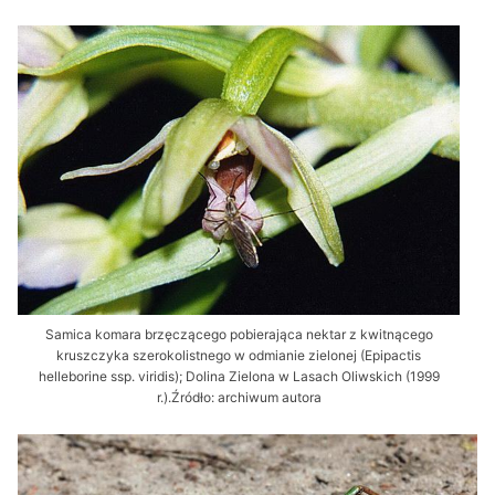
Samica komara brzęczącego pobierająca nektar z kwitnącego
kruszczyka szerokolistnego w odmianie zielonej (Epipactis
helleborine ssp. viridis); Dolina Zielona w Lasach Oliwskich (1999
r.).Źródło: archiwum autora