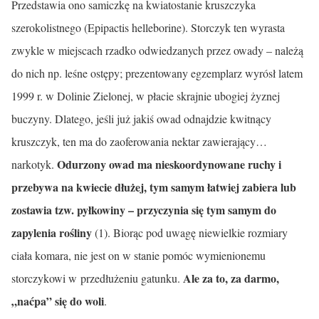
Przedstawia ono samiczkę na kwiatostanie kruszczyka
szerokolistnego (Epipactis helleborine). Storczyk ten wyrasta
zwykle w mie­jscach rzadko odwiedzanych przez owady – należą
do nich np. leśne ostępy; prezentowany egzemplarz wyrósł latem
1999 r. w Dolinie Zielonej, w płacie skrajnie ubogiej żyznej
buczyny. Dlatego, jeśli już jakiś owad odnajdzie kwitnący
kruszczyk, ten ma do zaoferowania nektar zawierający…
Odurzony owad ma nieskoordynowane ruchy i
narkotyk.
przebywa na kwiecie dłużej, tym samym łatwiej zabiera lub
zostawia tzw. pyłkowiny – przyczynia się tym samym do
zapylenia rośliny
(1). Biorąc pod uwagę niewielkie rozmiary
ciała komara, nie jest on w stanie pomóc wymienionemu
Ale za to, za darmo,
storczykowi w przedłużeniu gatunku.
„naćpa” się do woli
.