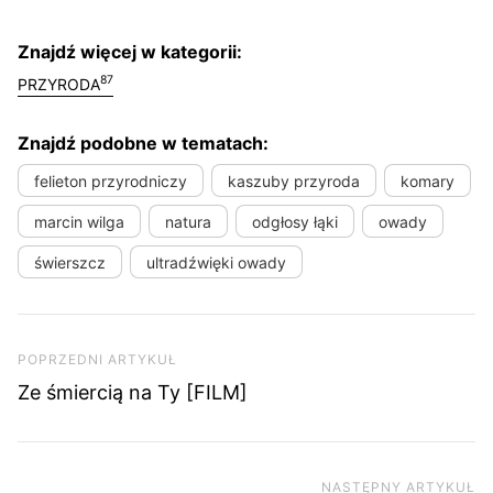
Znajdź więcej w kategorii:
87
PRZYRODA
Znajdź podobne w tematach:
felieton przyrodniczy
kaszuby przyroda
komary
marcin wilga
natura
odgłosy łąki
owady
świerszcz
ultradźwięki owady
Nawigacja wpisu
Poprzedni artykuł
POPRZEDNI ARTYKUŁ
Ze śmiercią na Ty [FILM]
NASTĘPNY ARTYKUŁ
Na