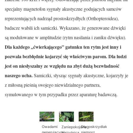
specjalny magnetofon sygnały akustyczne godujących samców
reprezentujących nadrząd prostoskrzydłych (Orthopteroidea),
bada­cze wabili ich samiczki. Wykazano, że generowane dźwięki
są modulowane w amplitudzie (rytm nasilania i zaniku dźwięku).
Dla każdego „ćwierka­jącego” gatunku ten rytm jest inny i
pozwala bezbłędnie kojarzyć się właściwym parom. Dla ludzi
jest on niesłyszalny ze względu na zbyt dużą bezwładność
naszego ucha.
Samiczki, słysząc sygnały akustyczne, kojarzyły je
z miłosną pieśnią swojego niewidzialnego partnera,
symulowanego w tym przypadku przez aparaturę badawczą.
Owadami
Długoskrzydlak
Zaniepokojona
generującymi
sierposz
zgrzytnica