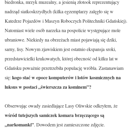
biedronka, mrzyk muzealny, a jesienią złotook reprezentujący
nadrząd siatkoskrzydłych (kilka egzem­plarzy zalęgło się w
Katedrze Pojazdów i Maszyn Roboczych Politechniki Gdańskiej).
Natomiast wiele osób narzeka na pospolicie występujące mole
ubraniowe. Niekiedy na obrzeżach miast pojawiają się dziki,
sarny, lisy. Nowym zjawiskiem jest ostatnio ekspansja sroki,
przedstawicielki krukowatych, której obecność od kilku lat w
Gdańsku poważnie przetrzebiła populację wróbla. Zastanawiam
kogo stać w epoce komputerów i lotów kosmicznych na
się:
luksus w postaci „świerszcza za kominem”?
Obserwując owady zasiedlające Lasy Oliwskie odkryłem, że
wśród tutejszych samiczek komara brzęczącego są
„narkomanki”
. Dowodem jest zamieszczone zdjęcie.