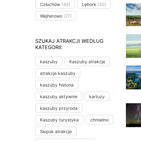
Człuchów
(36)
Lębork
(30)
Wejherowo
(27)
SZUKAJ ATRAKCJI WEDŁUG
KATEGORII:
kaszuby
Kaszuby atrakcje
atrakcje kaszuby
kaszuby historia
kaszuby aktywnie
kartuzy
kaszuby przyroda
Kaszuby turystyka
chmielno
Słupsk atrakcje