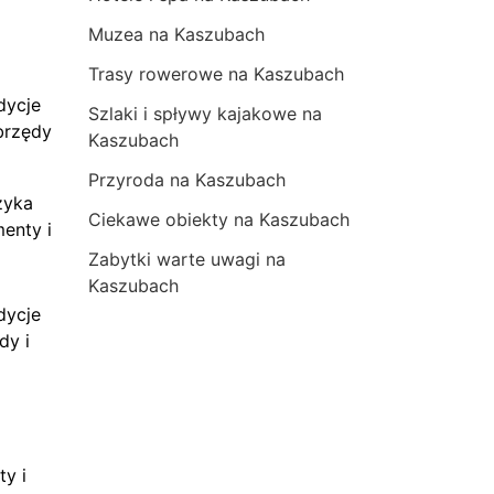
Muzea na Kaszubach
Trasy rowerowe na Kaszubach
dycje
Szlaki i spływy kajakowe na
brzędy
Kaszubach
Przyroda na Kaszubach
zyka
Ciekawe obiekty na Kaszubach
menty i
Zabytki warte uwagi na
Kaszubach
dycje
dy i
ty i