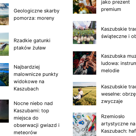
jako prezent
premium
Geologiczne skarby
pomorza: moreny
Kaszubskie tra
świąteczne i o
Rzadkie gatunki
ptaków żuław
Kaszubska mu
ludowa: instru
Najbardziej
melodie
malownicze punkty
widokowe na
Kaszubskie tra
Kaszubach
weselne: obrzę
zwyczaje
Nocne niebo nad
Kaszubami: top
Rzemiosło
miejsca do
artystyczne na
obserwacji gwiazd i
Kaszubach: haf
meteorów