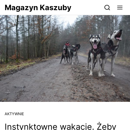
Przejdź do serwisu magazynkaszuby.pl
Magazyn Kaszuby
AKTYWNIE
Instynktowne wakacje. Żeby