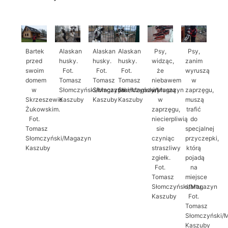
Bartek
Alaskan
Alaskan
Alaskan
Psy,
Psy,
przed
husky.
husky.
husky.
widząc,
zanim
swoim
Fot.
Fot.
Fot.
że
wyruszą
domem
Tomasz
Tomasz
Tomasz
niebawem
w
w
Słomczyński/Magazyn
Słomczyński/Magazyn
Słomczyński/Magazyn
wyruszą
zaprzęgu,
Skrzeszewie
Kaszuby
Kaszuby
Kaszuby
w
muszą
Żukowskim.
zaprzęgu,
trafić
Fot.
niecierpliwią
do
Tomasz
sie
specjalnej
Słomczyński/Magazyn
czyniąc
przyczepki,
Kaszuby
straszliwy
którą
zgiełk.
pojadą
Fot.
na
Tomasz
miejsce
Słomczyński/Magazyn
startu.
Kaszuby
Fot.
Tomasz
Słomczyński/
Kaszuby