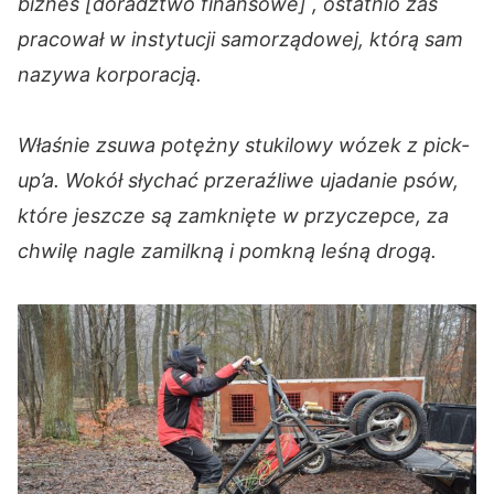
biznes [doradztwo finansowe] , ostatnio zaś
pracował w instytucji samorządowej, którą sam
nazywa korporacją.
Właśnie zsuwa potężny stukilowy wózek z pick-
up’a. Wokół słychać przeraźliwe ujadanie psów,
które jeszcze są zamknięte w przyczepce, za
chwilę nagle zamilkną i pomkną leśną drogą.