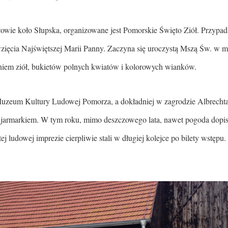
wie koło Słupska, organizowane jest Pomorskie Święto Ziół. Przypada
ięcia Najświętszej Marii Panny. Zaczyna się uroczystą Mszą Św. w 
eniem ziół, bukietów polnych kwiatów i kolorowych wianków.
Muzeum Kultury Ludowej Pomorza, a dokładniej w zagrodzie Albrechta
z jarmarkiem. W tym roku, mimo deszczowego lata, nawet pogoda dopis
ej ludowej imprezie cierpliwie stali w długiej kolejce po bilety wstępu.