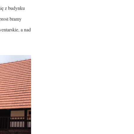
się z budynku
prost bramy
wentarskie, a nad