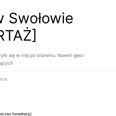
 w Swołowie
RTAŻ]
yło się w niej po staremu. Nawet gęsi i
ających
 2016
: Lucyna Szomburg]