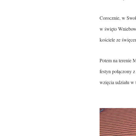
Corocznie, w Swoło
w święto Wniebowz
kościele ze święc
Potem na terenie 
festyn połączony 
wzięcia udziału w t