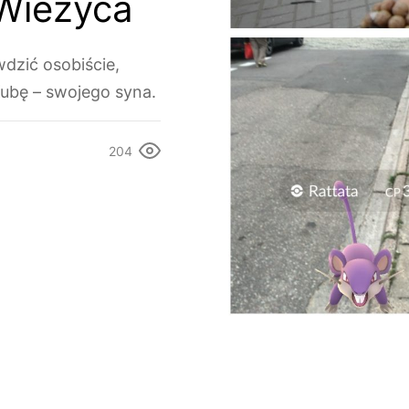
 Wieżyca
dzić osobiście,
Kubę – swojego syna.
204