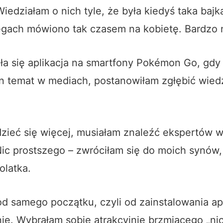
edziałam o nich tyle, że była kiedyś taka bajk
gach mówiono tak czasem na kobietę. Bardzo n
ła się aplikacja na smartfony Pokémon Go, gdy 
en temat w mediach, postanowiłam zgłębić wied
.
ieć się więcej, musiałam znaleźć ekspertów w
Nic prostszego – zwróciłam się do moich synów,
olatka.
d samego początku, czyli od zainstalowania apl
ie. Wybrałam sobie atrakcyjnie brzmiącego „nic