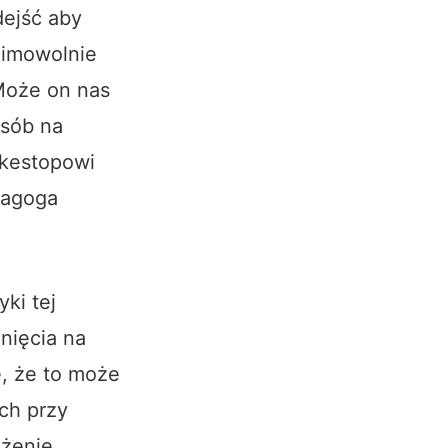
ejść aby
mimowolnie
 Może on nas
osób na
okestopowi
nagoga
ki tej
nięcia na
e, że to może
ach przy
eżenie