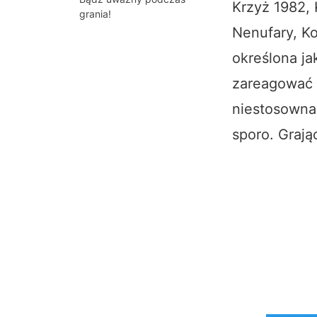
Krzyż 1982, 
grania!
Nenufary, Ko
określona ja
zareagować i
niestosowna)
sporo. Grają