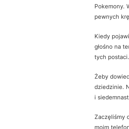
Pokemony. Wi
pewnych krę
Kiedy pojawi
głośno na t
tych postaci
Żeby dowiedz
dziedzinie. 
i siedemnast
Zaczęliśmy o
moim telefon