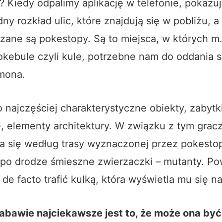
a? Kiedy odpalimy aplikację w telefonie, pokazu
ny rozkład ulic, które znajdują się w pobliżu, a 
zane są pokestopy. Są to miejsca, w których m
kebule czyli kule, potrzebne nam do oddania s
mona.
o najczęściej charakterystyczne obiekty, zabytki
, elementy architektury. W związku z tym grac
a się według trasy wyznaczonej przez pokesto
po drodze śmieszne zwierzaczki – mutanty. Po
 de facto trafić kulką, która wyświetla mu się n
zabawie najciekawsze jest to, że może ona by