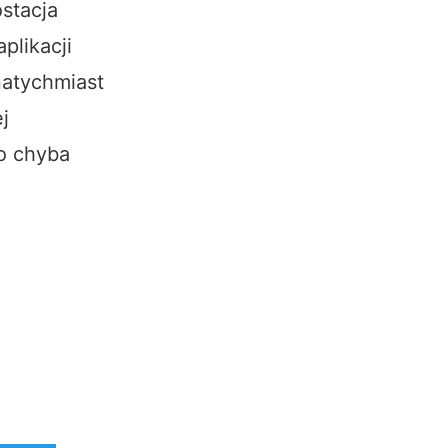
stacja
plikacji
natychmiast
j
to chyba