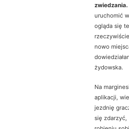
zwiedzania.
uruchomić w 
ogląda się t
rzeczywiści
nowo miejsc
dowiedziałam
żydowska.
Na marginesi
aplikacji, w
jezdnię grac
się zdarzyć,
robieniu sob