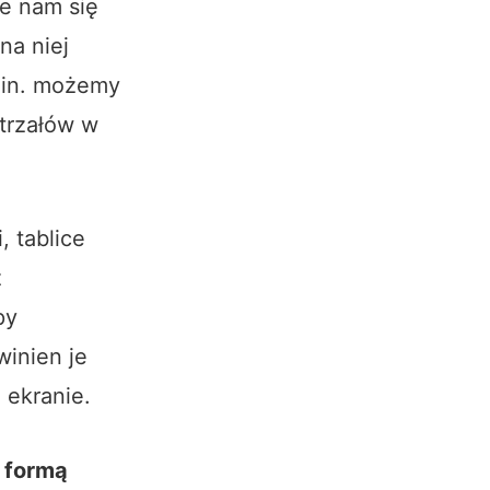
je nam się
na niej
.in. możemy
trzałów w
, tablice
z
py
winien je
a ekranie.
ć formą