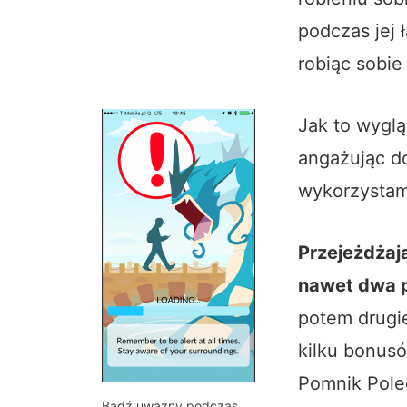
podczas jej 
robiąc sobie
Jak to wygl
angażując d
wykorzystam
Przejeżdżaj
nawet dwa 
potem drugi
kilku bonus
Pomnik Poleg
Bądź uważny podczas