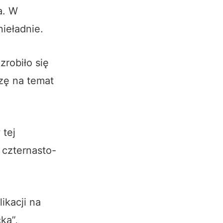
a. W
ieładnie.
zrobiło się
zę na temat
 tej
 czternasto-
ikacji na
ka”,