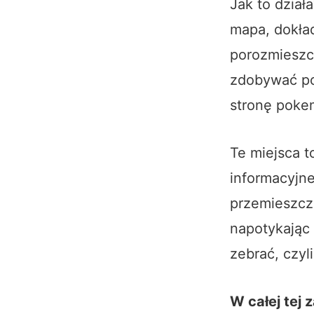
Jak to dział
mapa, dokład
porozmieszc
zdobywać po
stronę poke
Te miejsca t
informacyjne
przemieszcz
napotykając 
zebrać, czyli
W całej tej 