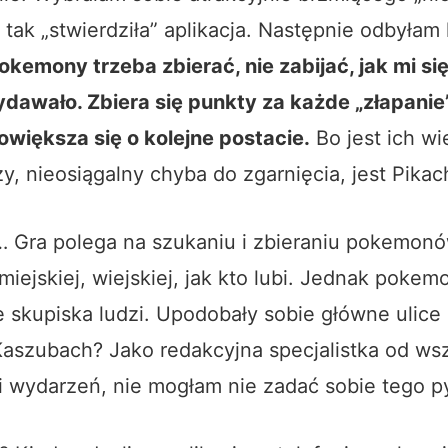
 tak „stwierdziła” aplikacja. Następnie odbyłam 
okemony trzeba zbierać, nie zabijać, jak mi si
dawało. Zbiera się punkty za każde „złapani
owiększa się o kolejne postacie.
Bo jest ich wi
y, nieosiągalny chyba do zgarnięcia, jest Pikac
i… Gra polega na szukaniu i zbieraniu pokemon
miejskiej, wiejskiej, jak kto lubi. Jednak pokem
e skupiska ludzi. Upodobały sobie główne ulice 
Kaszubach? Jako redakcyjna specjalistka od ws
i wydarzeń, nie mogłam nie zadać sobie tego py