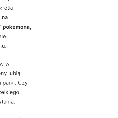
krótki
ę na
e” pokemona,
ele.
hu.
ów w
ony lubią
i parki. Czy
zelkiego
tania.