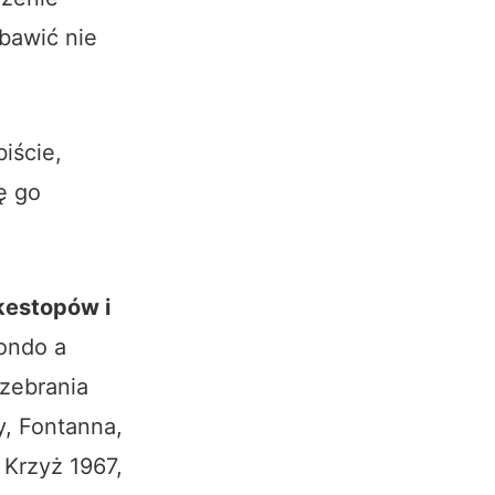
 bawić nie
iście,
ę go
kestopów i
ondo a
zebrania
, Fontanna,
 Krzyż 1967,