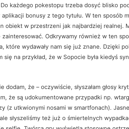
Do każdego pokestopu trzeba dosyć blisko pod
aplikacji bonusy z tego tytułu. W ten sposób 
en obiekt w przestrzeni jak najbardziej realnej.
e zainteresować. Odkrywamy również w ten sp
a, które wydawały nam się już znane. Dzięki p
 się na przykład, że w Sopocie była kiedyś sy
e dodam, że – oczywiście, słyszałam głosy kryty
iem, że są udokumentowane przypadki np. wtarg
zy (z utkwionymi nosami w smartfonach). Jasn
 ale słyszeliśmy też już o śmiertelnych wypadk
ie selfie. Twórca gry wyświetla stosowne ostrz