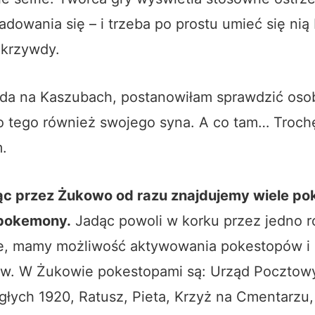
ładowania się – i trzeba po prostu umieć się nią
 krzywdy.
ąda na Kaszubach, postanowiłam sprawdzić osob
o tego również swojego syna. A co tam… Troch
.
ąc przez Żukowo od razu znajdujemy wiele po
pokemony.
Jadąc powoli w korku przez jedno r
e, mamy możliwość aktywowania pokestopów i 
ów. W Żukowie pokestopami są: Urząd Pocztowy
łych 1920, Ratusz, Pieta, Krzyż na Cmentarzu,