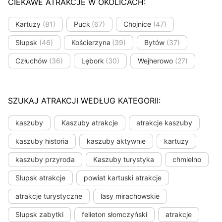
CIEKAWE ATRAKCJE W OKOLICACH:
Kartuzy
(81)
Puck
(67)
Chojnice
(47)
Słupsk
(46)
Kościerzyna
(39)
Bytów
(37)
Człuchów
(36)
Lębork
(30)
Wejherowo
(27)
SZUKAJ ATRAKCJI WEDŁUG KATEGORII:
kaszuby
Kaszuby atrakcje
atrakcje kaszuby
kaszuby historia
kaszuby aktywnie
kartuzy
kaszuby przyroda
Kaszuby turystyka
chmielno
Słupsk atrakcje
powiat kartuski atrakcje
atrakcje turystyczne
lasy mirachowskie
Słupsk zabytki
felieton słomczyński
atrakcje