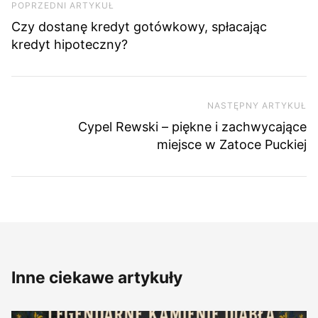
Poprzedni artykuł
POPRZEDNI ARTYKUŁ
Czy dostanę kredyt gotówkowy, spłacając
kredyt hipoteczny?
NASTĘPNY ARTYKUŁ
Na
Cypel Rewski – piękne i zachwycające
miejsce w Zatoce Puckiej
Inne ciekawe artykuły