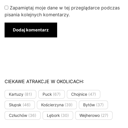
Zapamiętaj moje dane w tej przeglądarce podczas
pisania kolejnych komentarzy.
CIEKAWE ATRAKCJE W OKOLICACH:
Kartuzy
(81)
Puck
(67)
Chojnice
(47)
Słupsk
(46)
Kościerzyna
(39)
Bytów
(37)
Człuchów
(36)
Lębork
(30)
Wejherowo
(27)