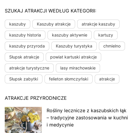
SZUKAJ ATRAKCJI WEDŁUG KATEGORII:
kaszuby
Kaszuby atrakcje
atrakcje kaszuby
kaszuby historia
kaszuby aktywnie
kartuzy
kaszuby przyroda
Kaszuby turystyka
chmielno
Słupsk atrakcje
powiat kartuski atrakcje
atrakcje turystyczne
lasy mirachowskie
Słupsk zabytki
felieton słomczyński
atrakcje
ATRAKCJE PRZYRODNICZE
Rośliny lecznicze z kaszubskich łąk
– tradycyjne zastosowania w kuchni
i medycynie