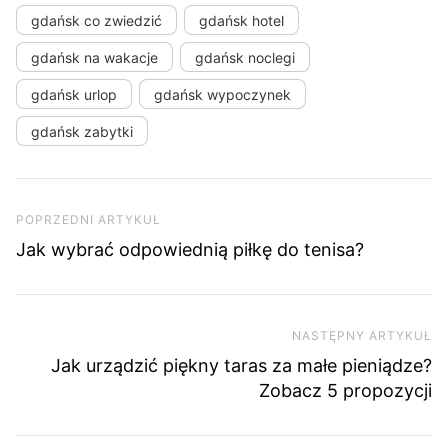
gdańsk co zwiedzić
gdańsk hotel
gdańsk na wakacje
gdańsk noclegi
gdańsk urlop
gdańsk wypoczynek
gdańsk zabytki
Nawigacja wpisu
Poprzedni artykuł
POPRZEDNI ARTYKUŁ
Jak wybrać odpowiednią piłkę do tenisa?
NASTĘPNY ARTYKUŁ
Na
Jak urządzić piękny taras za małe pieniądze?
Zobacz 5 propozycji