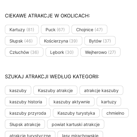
CIEKAWE ATRAKCJE W OKOLICACH:
Kartuzy
(81)
Puck
(67)
Chojnice
(47)
Słupsk
(46)
Kościerzyna
(39)
Bytów
(37)
Człuchów
(36)
Lębork
(30)
Wejherowo
(27)
SZUKAJ ATRAKCJI WEDŁUG KATEGORII:
kaszuby
Kaszuby atrakcje
atrakcje kaszuby
kaszuby historia
kaszuby aktywnie
kartuzy
kaszuby przyroda
Kaszuby turystyka
chmielno
Słupsk atrakcje
powiat kartuski atrakcje
atrakcje turystyczne
lasy mirachowskie