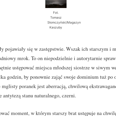
Fot.
Tomasz
Słomczyński/Magazyn
Kaszuby
y pojawiały się w zastępstwie. Wszak ich starszym i 
udniowy mrok. To on niepodzielnie i autorytarnie spraw
hętnie ustępować miejsca młodszej siostrze w siwym we
lka godzin, by ponownie zająć swoje dominium tuż po 
 mglisty poranek jest aberracją, chwilową ekstrawagan
e antytezą stanu naturalnego, czerni.
fować moment, w którym starszy brat ustępuje na chwil