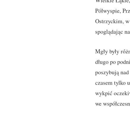
Wielkie Łąkie,
Półwyspie, Pr
Ostrzyckim, w 
spoglądając na
Mgły były różn
długo po podni
poszybują nad 
czasem tylko u
wykpić oczekiw
we współczesny