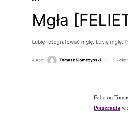
Mgła [FELIE
Lubię fotografować mgłę. Lubię mgłę. Pr
Autor:
Tomasz Słomczyński
19 kwiet
Felieton Toma
Pomerania
w s