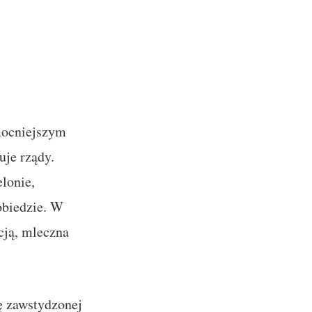
mocniejszym
uje rządy.
lonie,
obiedzie. W
cją, mleczna
ę zawstydzonej