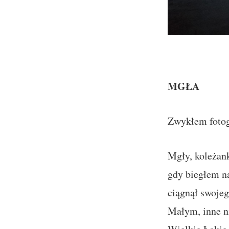
MGŁA
Zwykłem fotog
Mgły, koleżank
gdy biegłem n
ciągnął swoje
Małym, inne ni