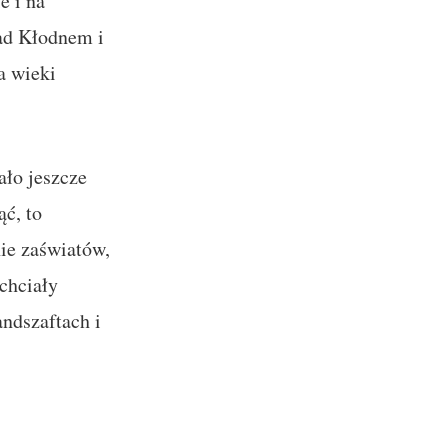
e i na
nad Kłodnem i
a wieki
ało jeszcze
ąć, to
nie zaświatów,
 chciały
andszaftach i