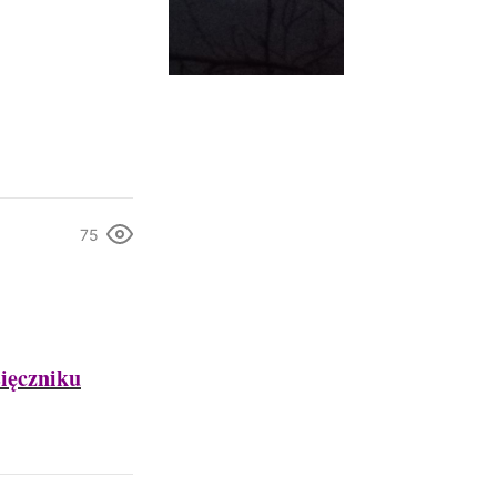
75
ięczniku