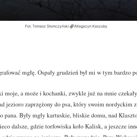
Fot. Tomasz
Słomczyński
/Magazyn Kaszuby
rafować mgłę. Ospały grudzień był mi w tym bardzo 
i moje, a może i kochanki, zwykle już na mnie czekał
ad jezioro zaprzężony do psa, który swoim nordyckim 
go pana. Były mgły kartuskie, bliskie domu, nad Klasz
eco dalsze, gdzie torfowiska koło Kalisk, a jeszcze in