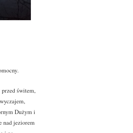
pomocny.
y przed świtem,
zwyczajem,
tornym Dużym i
ne nad jeziorem