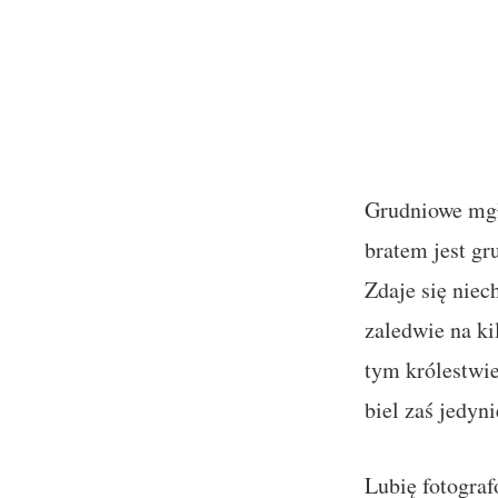
Grudniowe mgł
bratem jest gr
Zdaje się niec
zaledwie na ki
tym królestwie
biel zaś jedyni
Lubię fotogra