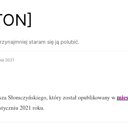
TON]
zynajmniej staram się ją polubić.
nia 2021
mies
sza Słomczyńskiego, który został opublikowany w
tyczniu 2021 roku.