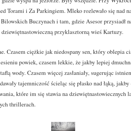
 gdzie wyspa na jeziorze. Były wszędzie. Przy Wykroci
zed Torami i Za Parkingiem. Mleko rozlewało się nad 
Bilowskich Buczynach i tam, gdzie Asesor przysiadł n
 dziewiętnastowieczną przyklasztorną wieś Kartuzy.
e. Czasem ciężkie jak niedospany sen, który oblepia ci
esieniu powiek, czasem lekkie, że jakby lepiej dmuchn
taflą wody. Czasem więcej zasłaniały, sugerując istnie
dawały tajemniczość ścieląc się płasko nad łąką, jakby
ania, które im się stawia na dziewiętnastowiecznych l
ch thrillerach.