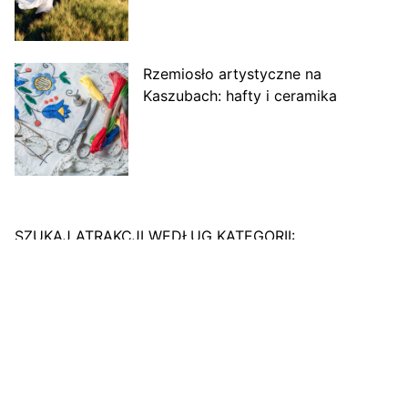
Rzemiosło artystyczne na
Kaszubach: hafty i ceramika
SZUKAJ ATRAKCJI WEDŁUG KATEGORII:
Agroturystyka na Kaszubach
Aktywny wypoczynek na Kaszubach
Hotele i spa na Kaszubach
Muzea na Kaszubach
Trasy rowerowe na Kaszubach