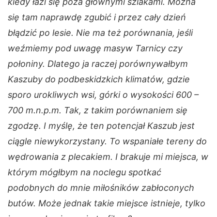
kiedy łazi się poza głównymi szlakami. Można
się tam naprawdę zgubić i przez cały dzień
błądzić po lesie. Nie ma też porównania, jeśli
weźmiemy pod uwagę masyw Tarnicy czy
połoniny. Dlatego ja raczej porównywałbym
Kaszuby do podbeskidzkich klimatów, gdzie
sporo urokliwych wsi, górki o wysokości 600 –
700 m.n.p.m. Tak, z takim porównaniem się
zgodzę. I myślę, że ten potencjał Kaszub jest
ciągle niewykorzystany. To wspaniałe tereny do
wędrowania z plecakiem. I brakuje mi miejsca, w
którym mógłbym na noclegu spotkać
podobnych do mnie miłośników zabłoconych
butów. Może jednak takie miejsce istnieje, tylko