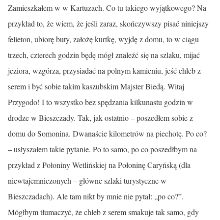
Zamieszkałem w w Kartuzach. Co tu takiego wyjątkowego? Na
przykład to, że wiem, że jeśli zaraz, skończywszy pisać niniejszy
felieton, ubiorę buty, założę kurtkę, wyjdę z domu, to w ciągu
trzech, czterech godzin będę mógł znaleźć się na szlaku, mijać
jeziora, wzgórza, przysiadać na polnym kamieniu, jeść chleb z
serem i być sobie takim kaszubskim Majster Biedą. Witaj
Przygodo! I to wszystko bez spędzania kilkunastu godzin w
drodze w Bieszczady. Tak, jak ostatnio – poszedłem sobie z
domu do Somonina. Dwanaście kilometrów na piechotę. Po co?
– usłyszałem takie pytanie. Po to samo, po co poszedłbym na
przykład z Połoniny Wetlińskiej na Połoninę Caryńską (dla
niewtajemniczonych – główne szlaki turystyczne w
Bieszczadach). Ale tam nikt by mnie nie pytał: „po co?”.
Mógłbym tłumaczyć, że chleb z serem smakuje tak samo, gdy