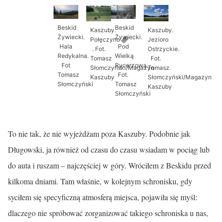
Beskid
Beskid
Kaszuby.
Kaszuby.
Żywiecki.
Żywiecki.
Połęczyno
Jezioro
Hala
Pod
. Fot.
Ostrzyckie.
Redykalna.
Wielką
Tomasz
Fot.
Fot
Rycerzową.
Słomczyński/Magazyn
Tomasz
Tomasz
Fot.
Kaszuby
Słomczyński/Magazyn
Słomczyński
Tomasz
Kaszuby
Słomczyński
To nie tak, że nie wyjeżdżam poza Kaszuby. Podobnie jak
Długowski, ja również od czasu do czasu wsiadam w pociąg lub
do auta i ruszam – najczęściej w góry. Wróciłem z Beskidu przed
kilkoma dniami. Tam właśnie, w kolejnym schronisku, gdy
syciłem się specyficzną atmosferą miejsca, pojawiła się myśl:
dlaczego nie spróbować zorganizować takiego schroniska u nas,