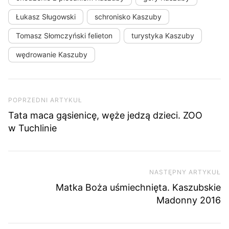
Łukasz Sługowski
schronisko Kaszuby
Tomasz Słomczyński felieton
turystyka Kaszuby
wędrowanie Kaszuby
Nawigacja wpisu
Poprzedni artykuł
POPRZEDNI ARTYKUŁ
Tata maca gąsienicę, węże jedzą dzieci. ZOO
w Tuchlinie
NASTĘPNY ARTYKUŁ
Na
Matka Boża uśmiechnięta. Kaszubskie
Madonny 2016