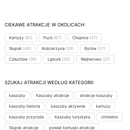
CIEKAWE ATRAKCJE W OKOLICACH:
Kartuzy
(81)
Puck
(67)
Chojnice
(47)
Słupsk
(46)
Kościerzyna
(39)
Bytów
(37)
Człuchów
(36)
Lębork
(30)
Wejherowo
(27)
SZUKAJ ATRAKCJI WEDŁUG KATEGORII:
kaszuby
Kaszuby atrakcje
atrakcje kaszuby
kaszuby historia
kaszuby aktywnie
kartuzy
kaszuby przyroda
Kaszuby turystyka
chmielno
Słupsk atrakcje
powiat kartuski atrakcje