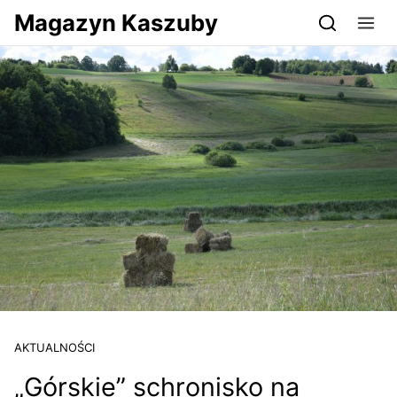
Przejdź do serwisu magazynkaszuby.pl
Magazyn Kaszuby
AKTUALNOŚCI
„Górskie” schronisko na