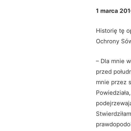
1 marca 20
Historię tę 
Ochrony Só
– Dla mnie w
przed połudn
mnie przez 
Powiedziała
podejrzewają
Stwierdziłam
prawdopodobn