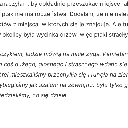
znaczyłam, by dokładnie przeszukać miejsce, a
ptak nie ma rodzeństwa. Dodałam, że nie nale
tów z miejsca, w których się je znajduje. Ale tu
w okolicy była wycinka drzew, więc ptaki stracił
czykiem, ludzie mówią na mnie Zyga. Pamiętam
 coś dużego, głośnego i strasznego wdarło si
órej mieszkaliśmy przechyliła się i runęła na zi
iegliśmy jak szaleni na zewnątrz, byle tylko g
edzieliśmy, co się dzieje.