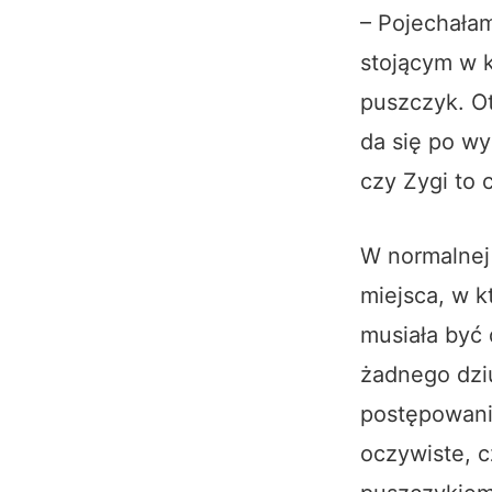
– Pojechałam
stojącym w k
puszczyk. O
da się po w
czy Zygi to 
W normalnej 
miejsca, w k
musiała być
żadnego dzi
postępowani
oczywiste, c