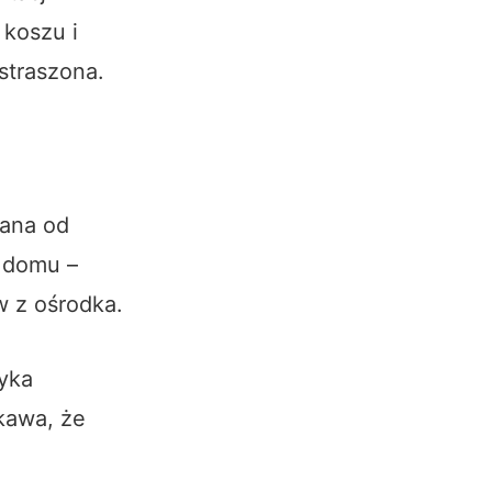
 koszu i
straszona.
rana od
o domu –
 z ośrodka.
yka
kawa, że