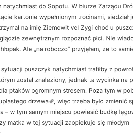
 natychmiast do Sopotu. W biurze Zarządu Dróg
ącie kartonie wypełnionym trocinami, siedział 
trzymał na imię Ziemowit vel Zygi choć u pusz
yglądzie zewnętrznym rozpoznać płci. Nie wiad
chłopak. Ale „na roboczo” przyjęłam, że to sami
sytuacji puszczyk natychmiast trafiłby z powr
tórym został znaleziony, jednak ta wycinka na
 dla ptaków ogromnym stresem. Poza tym w pobl
uplastego
drzewa
, więc trzeba było zmienić 
a – w tym samym miejscu powiesić budkę lęgow
zy matka w tej sytuacji zaopiekuje się młodym