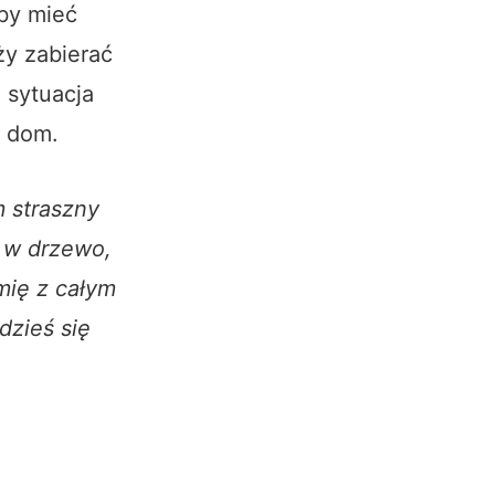
by mieć
ży zabierać
 sytuacja
y dom.
 straszny
ę w drzewo,
emię z całym
dzieś się