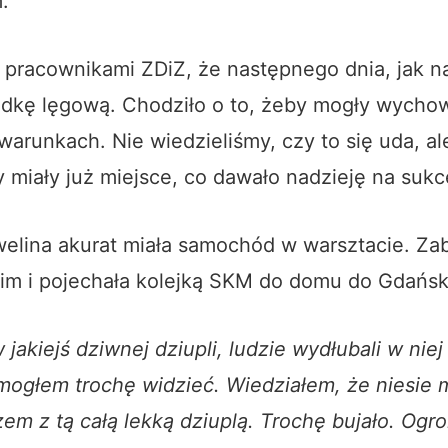
.
z pracownikami ZDiZ, że następnego dnia, jak na
dkę lęgową. Chodziło o to, żeby mogły wycho
warunkach. Nie wiedzieliśmy, czy to się uda, a
ły miały już miejsce, co dawało nadzieję na sukc
elina akurat miała samochód w warsztacie. Zab
gim i pojechała kolejką SKM do domu do Gdańsk
jakiejś dziwnej dziupli, ludzie wydłubali w niej 
mogłem trochę widzieć. Wiedziałem, że niesie 
zem z tą całą lekką dziuplą. Trochę bujało. Og