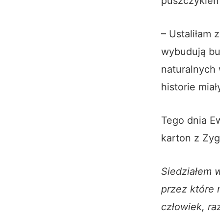
puszczykiem
– Ustaliłam 
wybudują bu
naturalnych 
historie mia
Tego dnia Ew
karton z Zy
Siedziałem w 
przez które 
człowiek, ra