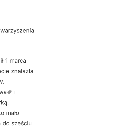
towarzyszenia
ił 1 marca
cie znalazła
w.
wa
i
rką.
to mało
h do sześciu