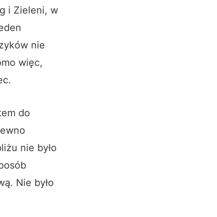
 i Zieleni, w
jeden
czyków nie
omo więc,
ec.
otem do
 pewno
iżu nie było
sposób
ą. Nie było