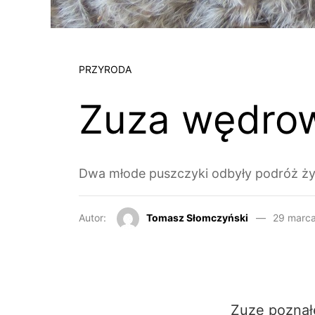
PRZYRODA
Zuza wędrow
Dwa młode puszczyki odbyły podróż ż
Autor:
Tomasz Słomczyński
29 marc
Zuzę poznałe