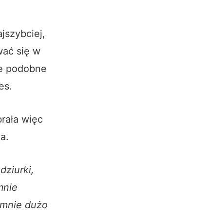
jszybciej,
wać się w
le podobne
es.
rała więc
a.
dziurki,
mnie
romnie dużo