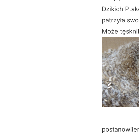
Dzikich Ptak
patrzyła swo
Może tęskni
postanowiłem