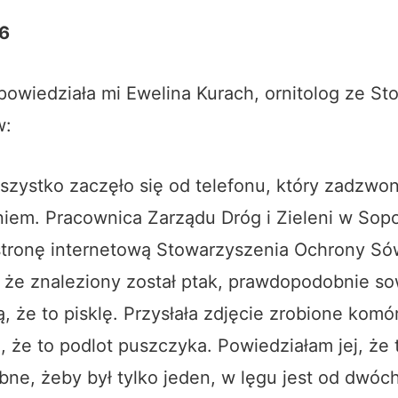
16
opowiedziała mi Ewelina Kurach, ornitolog ze S
w:
szystko zaczęło się od telefonu, który zadzwon
iem. Pracownica Zarządu Dróg i Zieleni w Sopo
stronę internetową Stowarzyszenia Ochrony Só
, że znaleziony został ptak, prawdopodobnie
so
, że to pisklę. Przysłała zdjęcie zrobione komó
, że to podlot puszczyka. Powiedziałam jej, że 
e, żeby był tylko jeden, w lęgu jest od dwóc