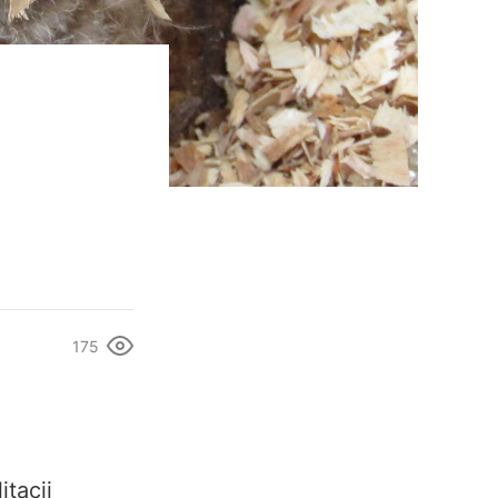
175
tacji