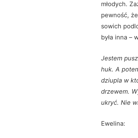
młodych. Za
pewność, że 
sowich podlo
była inna – 
Jestem pusz
huk. A potem
dziupla w kt
drzewem. Wyb
ukryć. Nie wi
Ewelina: