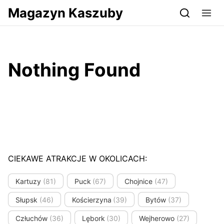
Przejdź do serwisu magazynkaszuby.pl
Magazyn Kaszuby
Nothing Found
CIEKAWE ATRAKCJE W OKOLICACH:
Kartuzy
(81)
Puck
(67)
Chojnice
(47)
Słupsk
(46)
Kościerzyna
(39)
Bytów
(37)
Człuchów
(36)
Lębork
(30)
Wejherowo
(27)