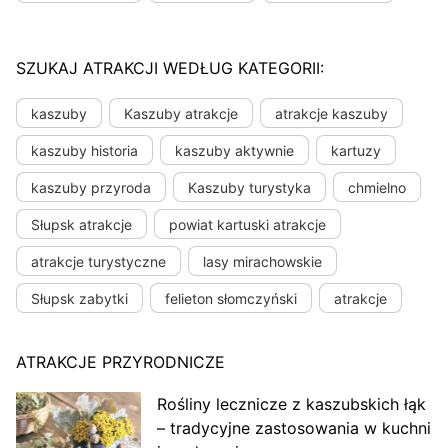
SZUKAJ ATRAKCJI WEDŁUG KATEGORII:
kaszuby
Kaszuby atrakcje
atrakcje kaszuby
kaszuby historia
kaszuby aktywnie
kartuzy
kaszuby przyroda
Kaszuby turystyka
chmielno
Słupsk atrakcje
powiat kartuski atrakcje
atrakcje turystyczne
lasy mirachowskie
Słupsk zabytki
felieton słomczyński
atrakcje
ATRAKCJE PRZYRODNICZE
Rośliny lecznicze z kaszubskich łąk
– tradycyjne zastosowania w kuchni