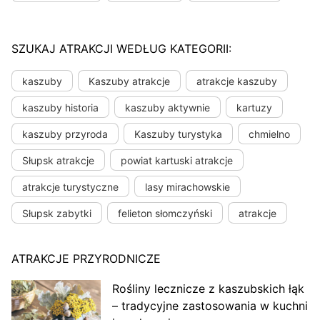
SZUKAJ ATRAKCJI WEDŁUG KATEGORII:
kaszuby
Kaszuby atrakcje
atrakcje kaszuby
kaszuby historia
kaszuby aktywnie
kartuzy
kaszuby przyroda
Kaszuby turystyka
chmielno
Słupsk atrakcje
powiat kartuski atrakcje
atrakcje turystyczne
lasy mirachowskie
Słupsk zabytki
felieton słomczyński
atrakcje
ATRAKCJE PRZYRODNICZE
Rośliny lecznicze z kaszubskich łąk
– tradycyjne zastosowania w kuchni