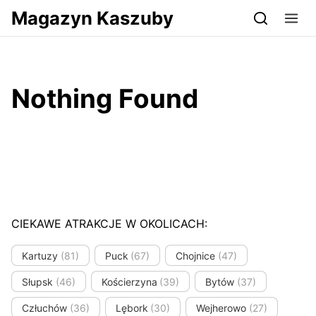
Przejdź do serwisu magazynkaszuby.pl
Magazyn Kaszuby
Nothing Found
CIEKAWE ATRAKCJE W OKOLICACH:
Kartuzy
(81)
Puck
(67)
Chojnice
(47)
Słupsk
(46)
Kościerzyna
(39)
Bytów
(37)
Człuchów
(36)
Lębork
(30)
Wejherowo
(27)