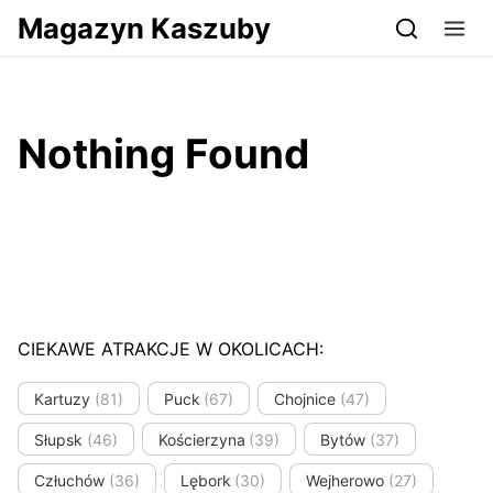
Przejdź do serwisu magazynkaszuby.pl
Magazyn Kaszuby
Nothing Found
CIEKAWE ATRAKCJE W OKOLICACH:
Kartuzy
(81)
Puck
(67)
Chojnice
(47)
Słupsk
(46)
Kościerzyna
(39)
Bytów
(37)
Człuchów
(36)
Lębork
(30)
Wejherowo
(27)