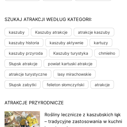
SZUKAJ ATRAKCJI WEDŁUG KATEGORII:
kaszuby
Kaszuby atrakcje
atrakcje kaszuby
kaszuby historia
kaszuby aktywnie
kartuzy
kaszuby przyroda
Kaszuby turystyka
chmielno
Słupsk atrakcje
powiat kartuski atrakcje
atrakcje turystyczne
lasy mirachowskie
Słupsk zabytki
felieton słomczyński
atrakcje
ATRAKCJE PRZYRODNICZE
Rośliny lecznicze z kaszubskich łąk
– tradycyjne zastosowania w kuchni